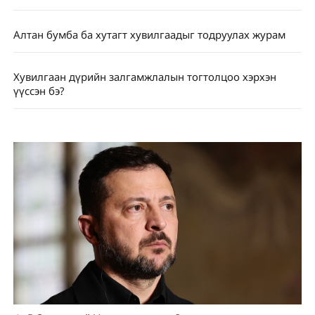
Алтан бумба ба хутагт хувилгаадыг тодруулах журам
Хувилгаан дүрийн залгамжлалын тогтолцоо хэрхэн
үүссэн бэ?