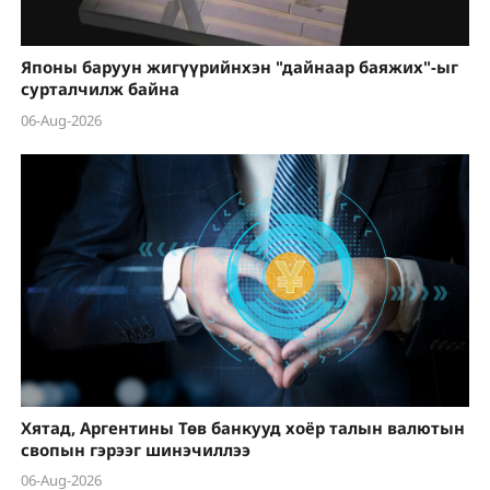
Японы баруун жигүүрийнхэн "дайнаар баяжих"-ыг
сурталчилж байна
06-Aug-2026
Хятад, Аргентины Төв банкууд хоёр талын валютын
свопын гэрээг шинэчиллээ
06-Aug-2026