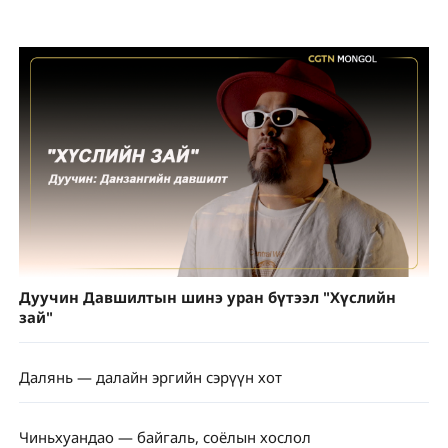
Дуучин Давшилтын шинэ уран бүтээл "Хүслийн
зай"
Далянь — далайн эргийн сэрүүн хот
Чиньхуандао — байгаль, соёлын хослол