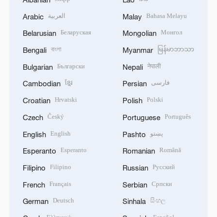
العربية
Bahasa Melayu
Arabic
Malay
Беларуская
Монгол
Belarusian
Mongolian
বাংলা
မြန်မာဘာသာ
Bengali
Myanmar
Български
नेपाली
Bulgarian
Nepali
ខ្មែរ
فارسی
Cambodian
Persian
Hrvatski
Polski
Croatian
Polish
Český
Português
Czech
Portuguese
English
پښتو
English
Pashto
Esperanto
Română
Esperanto
Romanian
Filipino
Русский
Filipino
Russian
Français
Српски
French
Serbian
Deutsch
සිංහල
German
Sinhala