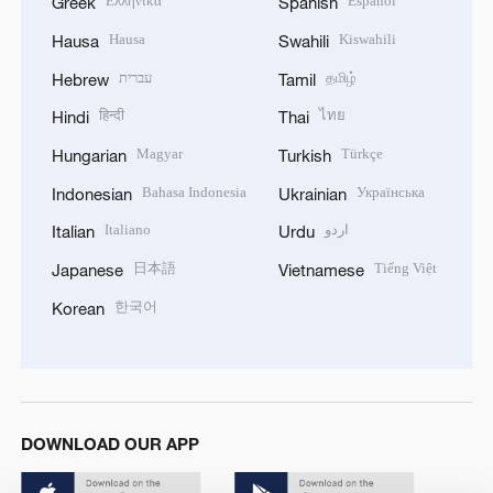
Ελληνικά
Español
Greek
Spanish
Hausa
Kiswahili
Hausa
Swahili
עברית
தமிழ்
Hebrew
Tamil
हिन्दी
ไทย
Hindi
Thai
Magyar
Türkçe
Hungarian
Turkish
Bahasa Indonesia
Українська
Indonesian
Ukrainian
Italiano
اردو
Italian
Urdu
日本語
Tiếng Việt
Japanese
Vietnamese
한국어
Korean
DOWNLOAD OUR APP