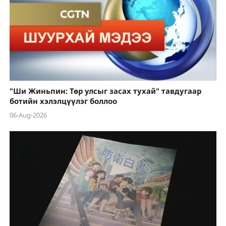
"Ши Жиньпин: Төр улсыг засах тухай" тавдугаар
ботийн хэлэлцүүлэг боллоо
06-Aug-2026