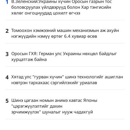
1
В.Зеленский:Украины хүчин Оросын газрын тос
боловсруулах үйлдвэрүүд болон Хар тэнгисийн
хөлөг онгоцнуудад цохилт өгчээ
2
Томоохон хэмжээний машин механизмын аж ахуйн
нэгжүүдийн нэмүү өртөг 6.4 хувиар өсөв
3
Оросын ГХЯ: Герман улс Украины нөхцөл байдлыг
хурцатгаж байна
4
Хятад улс "гурван хүчин" шинэ технологийг ашиглан
нэвтрэн тархахаас сэргийлэхийг уриалав
5
Шинэ цагаан номын анимэ хавтас Японы
"цэрэгжүүлэлтийг дахин
эрчимжүүлэх" шуналыг нууж чадахгүй