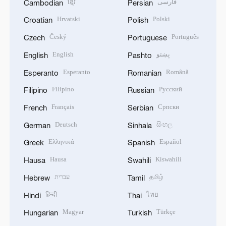
ខ្មែរ
فارسی
Cambodian
Persian
Hrvatski
Polski
Croatian
Polish
Český
Português
Czech
Portuguese
English
پښتو
English
Pashto
Esperanto
Română
Esperanto
Romanian
Filipino
Русский
Filipino
Russian
Français
Српски
French
Serbian
Deutsch
සිංහල
German
Sinhala
Ελληνικά
Español
Greek
Spanish
Hausa
Kiswahili
Hausa
Swahili
עברית
தமிழ்
Hebrew
Tamil
हिन्दी
ไทย
Hindi
Thai
Magyar
Türkçe
Hungarian
Turkish