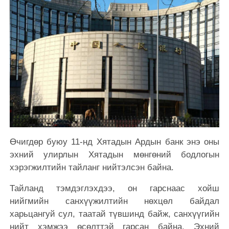
Өчигдөр буюу 11-нд Хятадын Ардын банк энэ оны
эхний улирлын Хятадын мөнгөний бодлогын
хэрэгжилтийн тайланг нийтэлсэн байна.
Тайланд тэмдэглэхдээ, он гарснаас хойш
нийгмийн санхүүжилтийн нөхцөл байдал
харьцангуй сул, таатай түвшинд байж, санхүүгийн
нийт хэмжээ өсөлттэй гарсан байна. Эхний