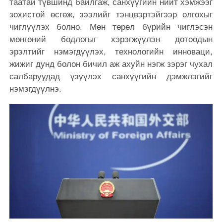
таатай түвшинд байлгаж, санхүүгийн нийт хэмжээг
зохистой өсгөж, зээлийг тэнцвэртэйгээр олгохыг
чиглүүлэх болно. Мөн төрөл бүрийн чиглэсэн
мөнгөний бодлогыг хэрэгжүүлэн дотоодын
эрэлтийг нэмэгдүүлэх, технологийн инноваци,
жижиг дунд болон бичил аж ахуйн нэгж зэрэг чухал
салбаруудад үзүүлэх санхүүгийн дэмжлэгийг
нэмэгдүүлнэ.