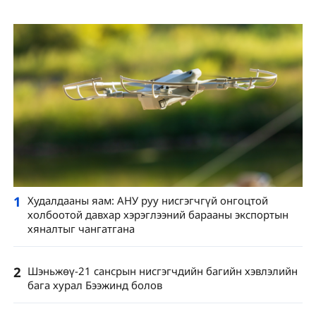
1
Худалдааны яам: АНУ руу нисгэгчгүй онгоцтой
холбоотой давхар хэрэглээний барааны экспортын
хяналтыг чангатгана
2
Шэньжөү-21 сансрын нисгэгчдийн багийн хэвлэлийн
бага хурал Бээжинд болов