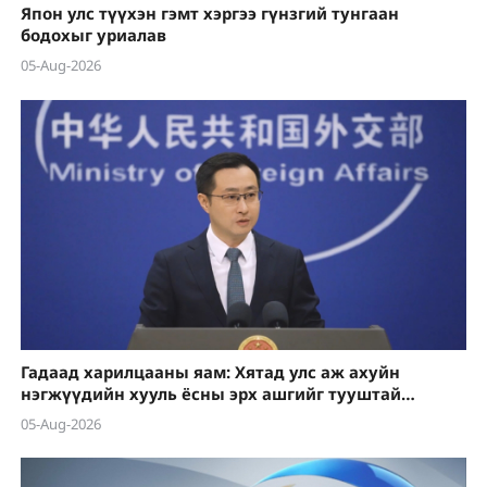
Япон улс түүхэн гэмт хэргээ гүнзгий тунгаан
бодохыг уриалав
05-Aug-2026
Гадаад харилцааны яам: Хятад улс аж ахуйн
нэгжүүдийн хууль ёсны эрх ашгийг тууштай
хамгаална
05-Aug-2026