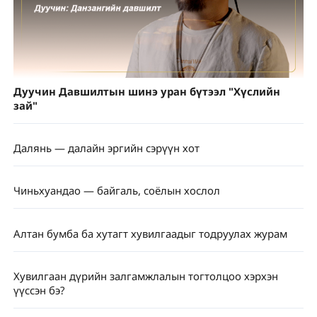
Дуучин Давшилтын шинэ уран бүтээл "Хүслийн
зай"
Далянь — далайн эргийн сэрүүн хот
Чиньхуандао — байгаль, соёлын хослол
Алтан бумба ба хутагт хувилгаадыг тодруулах журам
Хувилгаан дүрийн залгамжлалын тогтолцоо хэрхэн
үүссэн бэ?