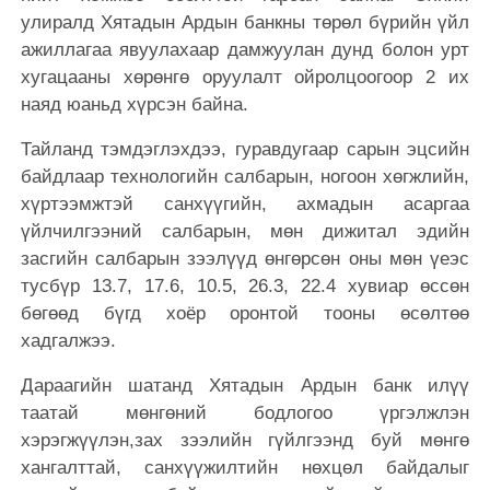
улиралд Хятадын Ардын банкны төрөл бүрийн үйл
ажиллагаа явуулахаар дамжуулан дунд болон урт
хугацааны хөрөнгө оруулалт ойролцоогоор 2 их
наяд юаньд хүрсэн байна.
Тайланд тэмдэглэхдээ, гуравдугаар сарын эцсийн
байдлаар технологийн салбарын, ногоон хөгжлийн,
хүртээмжтэй санхүүгийн, ахмадын асаргаа
үйлчилгээний салбарын, мөн дижитал эдийн
засгийн салбарын зээлүүд өнгөрсөн оны мөн үеэс
тусбүр 13.7, 17.6, 10.5, 26.3, 22.4 хувиар өссөн
бөгөөд бүгд хоёр оронтой тооны өсөлтөө
хадгалжээ.
Дараагийн шатанд Хятадын Ардын банк илүү
таатай мөнгөний бодлогоо үргэлжлэн
хэрэгжүүлэн,зах зээлийн гүйлгээнд буй мөнгө
хангалттай, санхүүжилтийн нөхцөл байдалыг