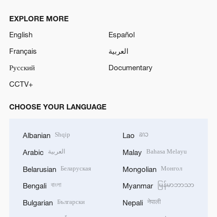
EXPLORE MORE
English
Español
Français
العربية
Русский
Documentary
CCTV+
CHOOSE YOUR LANGUAGE
Shqip
ລາວ
Albanian
Lao
العربية
Bahasa Melayu
Arabic
Malay
Беларуская
Монгол
Belarusian
Mongolian
বাংলা
မြန်မာဘာသာ
Bengali
Myanmar
Български
नेपाली
Bulgarian
Nepali