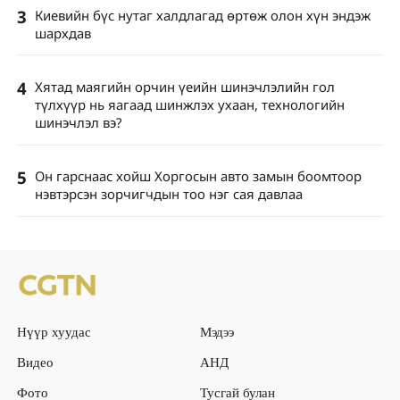
3
Киевийн бүс нутаг халдлагад өртөж олон хүн эндэж
шархдав
4
Хятад маягийн орчин үеийн шинэчлэлийн гол
түлхүүр нь яагаад шинжлэх ухаан, технологийн
шинэчлэл вэ?
5
Он гарснаас хойш Хоргосын авто замын боомтоор
нэвтэрсэн зорчигчдын тоо нэг сая давлаа
Нүүр хуудас
Мэдээ
Видео
АНД
Фото
Тусгай булан