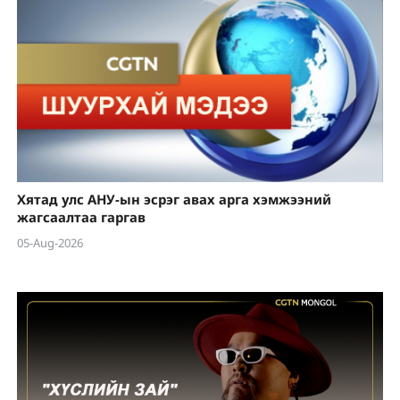
Хятад улс АНУ-ын эсрэг авах арга хэмжээний
жагсаалтаа гаргав
05-Aug-2026