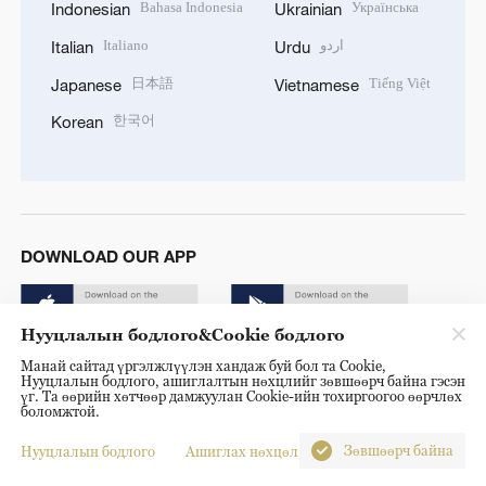
Bahasa Indonesia
Українська
Indonesian
Ukrainian
Italiano
اردو
Italian
Urdu
日本語
Tiếng Việt
Japanese
Vietnamese
한국어
Korean
DOWNLOAD OUR APP
Нууцлалын бодлого&Cookie бодлого
Манай сайтад үргэлжлүүлэн хандаж буй бол та Cookie,
Нууцлалын бодлого, ашиглалтын нөхцлийг зөвшөөрч байна гэсэн
үг. Та өөрийн хөтчөөр дамжуулан Cookie-ийн тохиргоогоо өөрчлөх
боломжтой.
© China Radio International.CRI. All Rights Reserved. 16A
Shijingshan Road, Beijing, China. 100040
Зөвшөөрч байна
Нууцлалын бодлого
Ашиглах нөхцөл