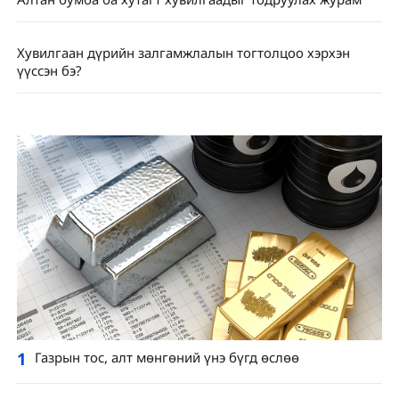
Хувилгаан дүрийн залгамжлалын тогтолцоо хэрхэн
үүссэн бэ?
1
Газрын тос, алт мөнгөний үнэ бүгд өслөө