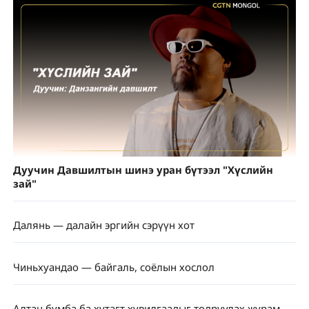
Дуучин Давшилтын шинэ уран бүтээл "Хүслийн
зай"
Далянь — далайн эргийн сэрүүн хот
Чиньхуандао — байгаль, соёлын хослол
Алтан бумба ба хутагт хувилгаадыг тодруулах журам