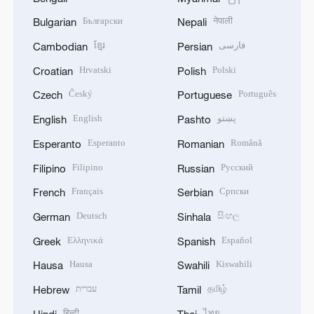
Български
नेपाली
Bulgarian
Nepali
ខ្មែរ
فارسی
Cambodian
Persian
Hrvatski
Polski
Croatian
Polish
Český
Português
Czech
Portuguese
English
پښتو
English
Pashto
Esperanto
Română
Esperanto
Romanian
Filipino
Русский
Filipino
Russian
Français
Српски
French
Serbian
Deutsch
සිංහල
German
Sinhala
Ελληνικά
Español
Greek
Spanish
Hausa
Kiswahili
Hausa
Swahili
עברית
தமிழ்
Hebrew
Tamil
हिन्दी
ไทย
Hindi
Thai