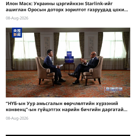
Илон Маск: Украины цэргийнхэн Starlink-ийг
ашиглан Оросын доторх зорилтот газруудад цохилт
өгөхийг зөвшөөрөхгүй
08-Aug-2026
“НҮБ-ын Уур амьсгалын өөрчлөлтийн хүрээний
конвенц”-ын гүйцэтгэх нарийн бичгийн даргатай
хийсэн ярилцлага
08-Aug-2026