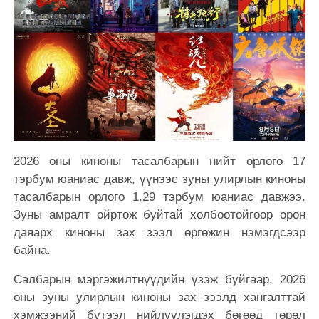
2026 оны киноны тасалбарын нийт орлого 17
тэрбум юаниас давж, үүнээс зуны улирлын киноны
тасалбарын орлого 1.29 тэрбум юаниас давжээ.
Зуны амралт ойртож буйтай холбоотойгоор орон
даяарх киноны зах зээл өргөжин нэмэгдсээр
байна.
Салбарын мэргэжилтнүүдийн үзэж буйгаар, 2026
оны зуны улирлын киноны зах зээлд хангалттай
хэмжээний бүтээл нийлүүлэгдэх бөгөөд төрөл