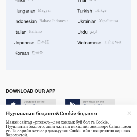
Magyar
Türkçe
Hungarian
Turkish
Bahasa Indonesia
Українська
Indonesian
Ukrainian
Italiano
اردو
Italian
Urdu
日本語
Tiếng Việt
Japanese
Vietnamese
한국어
Korean
DOWNLOAD OUR APP
Нууцлалын бодлого&Cookie бодлого
Манай сайтад үргэлжлүүлэн хандаж буй бол та Cookie,
Нууцлалын бодлого, ашиглалтын нөхцлийг зөвшөөрч байна гэсэн
үг. Та өөрийн хөтчөөр дамжуулан Cookie-ийн тохиргоогоо өөрчлөх
боломжтой.
© China Radio International.CRI. All Rights Reserved. 16A