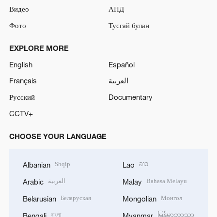
Видео
АНД
Фото
Тусгай булан
EXPLORE MORE
English
Español
Français
العربية
Русский
Documentary
CCTV+
CHOOSE YOUR LANGUAGE
Shqip
ລາວ
Albanian
Lao
العربية
Bahasa Melayu
Arabic
Malay
Беларуская
Монгол
Belarusian
Mongolian
বাংলা
မြန်မာဘာသာ
Bengali
Myanmar