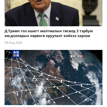
Д.Трамп гол ашигт малтмалын төсөлд 3 тэрбум
ам.долларын хөрөнгө оруулалт хийхээ зарлав
08-Aug-2026