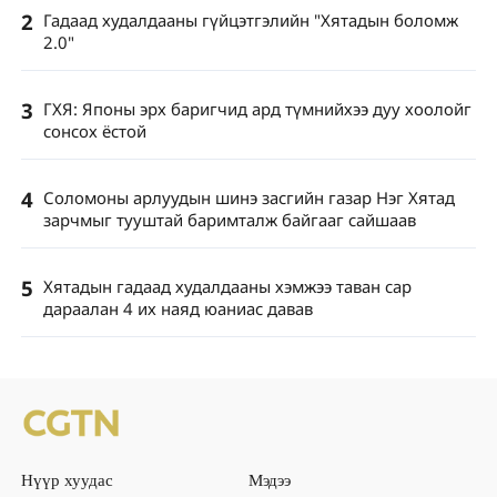
2
Гадаад худалдааны гүйцэтгэлийн "Хятадын боломж
2.0"
3
ГХЯ: Японы эрх баригчид ард түмнийхээ дуу хоолойг
сонсох ёстой
4
Соломоны арлуудын шинэ засгийн газар Нэг Хятад
зарчмыг тууштай баримталж байгааг сайшаав
5
Хятадын гадаад худалдааны хэмжээ таван сар
дараалан 4 их наяд юаниас давав
Нүүр хуудас
Мэдээ