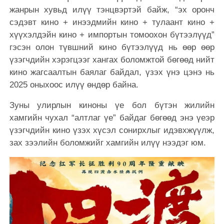
жанрын хувьд илүү тэнцвэртэй байж, “эх оронч
сэдэвт кино + инээдмийн кино + тулаант кино +
хүүхэлдэйн кино + импортын томоохон бүтээлүүд”
гэсэн олон түвшний кино бүтээлүүд нь өөр өөр
үзэгчдийн хэрэгцээг хангах боломжтой бөгөөд нийт
кино жагсаалтын баялаг байдал, үзэх үнэ цэнэ нь
2025 оныхоос илүү өндөр байна.
Зуны улирлын киноны үе бол бүтэн жилийн
хамгийн чухал “алтлаг үе” байдаг бөгөөд энэ үеэр
үзэгчдийн кино үзэх хүсэл сонирхлыг идэвхжүүлж,
зах зээлийн боломжийг хамгийн илүү нээдэг юм.