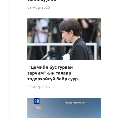
09-Aug-2026
"Цөмийн бус гурван
зарчим" -ын талаар
тодорхойгүй байр суурь
илэрхийлэв
09-Aug-2026