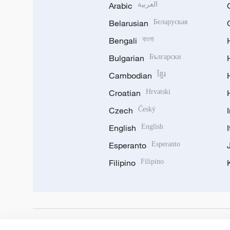
Arabic
العربية
Belarusian
Беларуская
Bengali
বাংলা
Bulgarian
Български
Cambodian
ខ្មែរ
Croatian
Hrvatski
Czech
Český
English
English
Esperanto
Esperanto
Filipino
Filipino