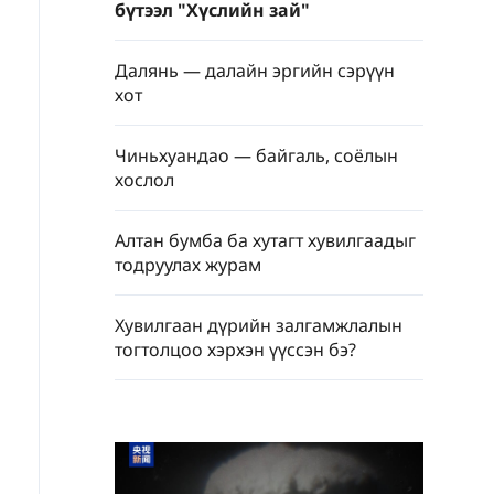
бүтээл "Хүслийн зай"
Далянь — далайн эргийн сэрүүн
хот
Чиньхуандао — байгаль, соёлын
хослол
Алтан бумба ба хутагт хувилгаадыг
тодруулах журам
Хувилгаан дүрийн залгамжлалын
тогтолцоо хэрхэн үүссэн бэ?