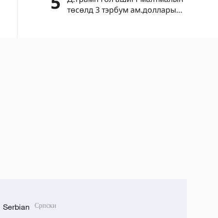
5
төсөлд 3 тэрбум ам.долларын
хөрөнгө оруулалт хийхээ
зарлав
Serbian
Српски