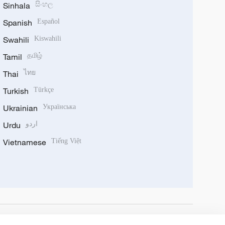
Sinhala
සිංහල
Spanish
Español
Swahili
Kiswahili
Tamil
தமிழ்
Thai
ไทย
Turkish
Türkçe
Ukrainian
Українська
Urdu
اردو
Vietnamese
Tiếng Việt