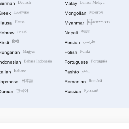
German
Deutsch
Malay
Bahasa Melayu
Greek
Ελληνικά
Mongolian
Монгол
Hausa
Hausa
Myanmar
မြန်မာဘာသာ
Hebrew
עברית
Nepali
नेपाली
Hindi
हिन्दी
Persian
فارسی
Hungarian
Magyar
Polish
Polski
Indonesian
Bahasa Indonesia
Portuguese
Português
Italian
Italiano
Pashto
پښتو
Japanese
日本語
Romanian
Română
Korean
한국어
Russian
Русский