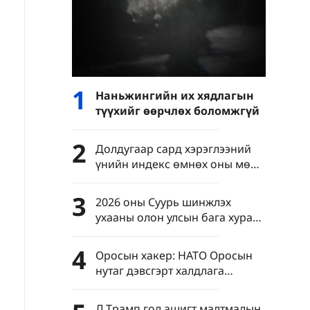
1
Наньжингийн их хядлагын
түүхийг өөрчлөх боломжгүй
2
Долдугаар сард хэрэглээний
үнийн индекс өмнөх оны мөн
үеэс 0.5%-иар өсөв
3
2026 оны Суурь шинжлэх
ухааны олон улсын бага хурал
Бээжинд нээгдлээ
4
Оросын хакер: НАТО Оросын
нутаг дэвсгэрт халдлага
үйлдсэний нотлох баримтыг
олж авсан
Д.Трамп гол ашигт малтмалын