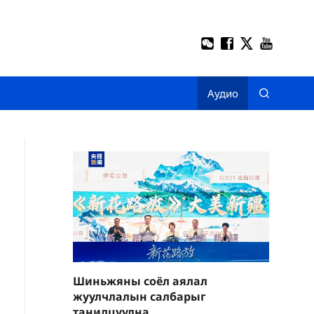
Аудио
Шиньжяны соёл аялал
жуулчлалын салбарыг
танилцуулна