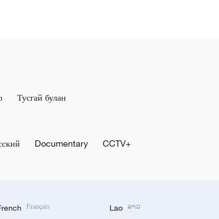
о
Тусгай булан
сский
Documentary
CCTV+
French
Français
Lao
ລາວ