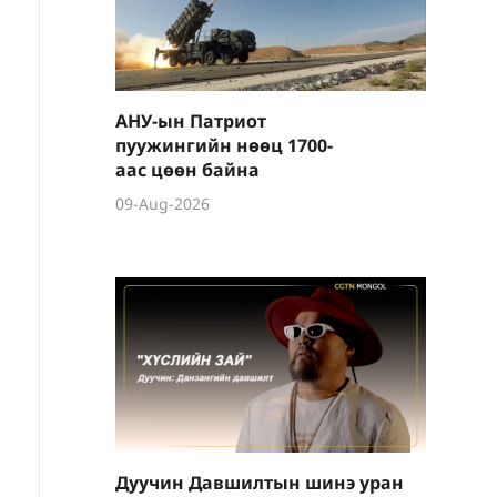
АНУ-ын Патриот
пуужингийн нөөц 1700-
аас цөөн байна
09-Aug-2026
Дуучин Давшилтын шинэ уран