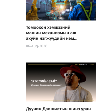
Томоохон хэмжээний
машин механизмын аж
ахуйн нэгжүүдийн нэмүү
өртөг 6.4 хувиар өсөв
06-Aug-2026
Дуучин Давшилтын шинэ уран