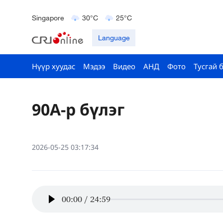
Kuala Lumpur
31°C
25°C
Singapore
30°C
25°C
London
18°C
9°C
Language
Нүүр хуудас
Мэдээ
Видео
АНД
Фото
Тусгай 
90A-р бүлэг
2026-05-25 03:17:34
00:00
/
24:59