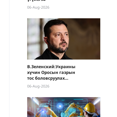
06-Aug-2026
В.Зеленский:Украины
хүчин Оросын газрын
тос боловсруулах
үйлдвэрүүд болон Хар
06-Aug-2026
тэнгисийн хөлөг
онгоцнуудад цохилт
өгчээ