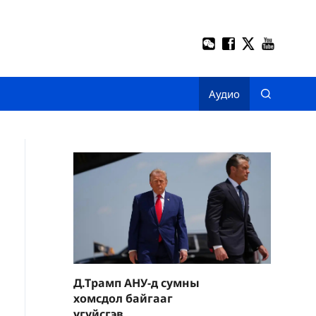
Аудио
Д.Трамп АНУ-д сумны
хомсдол байгааг
үгүйсгэв