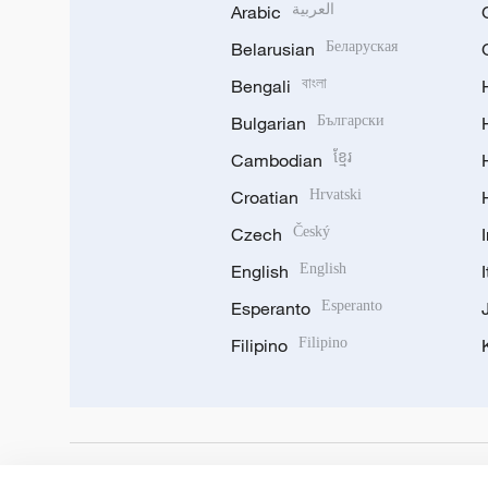
Arabic
العربية
Belarusian
Беларуская
Bengali
বাংলা
Bulgarian
Български
Cambodian
ខ្មែរ
Croatian
Hrvatski
Czech
Český
English
English
Esperanto
Esperanto
Filipino
Filipino