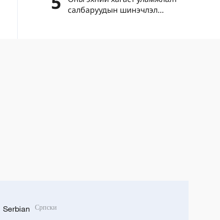
5
салбаруудын шинэчлэл
эрчимжиж, шинэ салбарууд
хурдацтай өсөлт үзүүлэв
Serbian
Српски