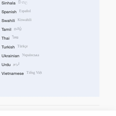
Sinhala
සිංහල
Spanish
Español
Swahili
Kiswahili
Tamil
தமிழ்
Thai
ไทย
Turkish
Türkçe
Ukrainian
Українська
Urdu
اردو
Vietnamese
Tiếng Việt