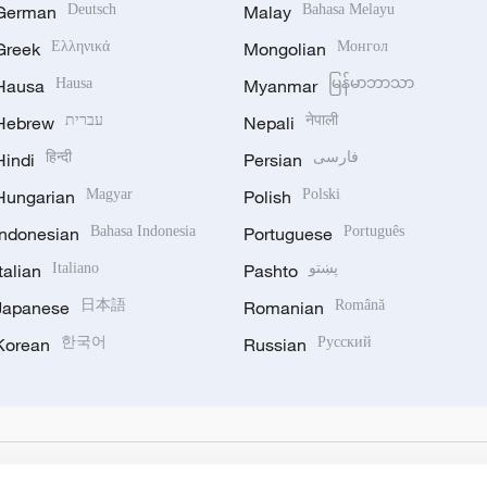
German
Deutsch
Malay
Bahasa Melayu
Greek
Ελληνικά
Mongolian
Монгол
Hausa
Hausa
Myanmar
မြန်မာဘာသာ
Hebrew
עברית
Nepali
नेपाली
Hindi
हिन्दी
Persian
فارسی
Hungarian
Magyar
Polish
Polski
Indonesian
Bahasa Indonesia
Portuguese
Português
Italian
Italiano
Pashto
پښتو
Japanese
日本語
Romanian
Română
Korean
한국어
Russian
Русский