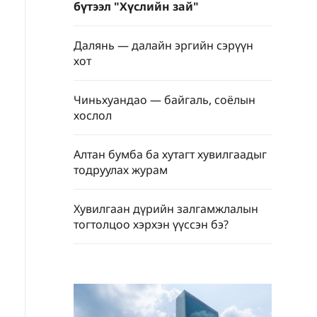
бүтээл "Хүслийн зай"
Далянь — далайн эргийн сэрүүн
хот
Чиньхуандао — байгаль, соёлын
хослол
Алтан бумба ба хутагт хувилгаадыг
тодруулах журам
Хувилгаан дүрийн залгамжлалын
тогтолцоо хэрхэн үүссэн бэ?