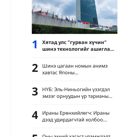
1
Хятад улс "гурван хүчин"
шинэ технологийг ашиглан
нэвтрэн тархахаас
сэргийлэхийг уриалав
2
Шинэ цагаан номын анимэ
хавтас Японы
"цэрэгжүүлэлтийг дахин
эрчимжүүлэх" шуналыг нууж
3
НҮБ: Эль-Ниньогийн үзэгдэл
чадахгүй
эмзэг орнуудын үр тарианы
асуудлыг улам даамжруулж
болзошгүй
4
Ираны Ерөнхийлөгч: Ираны
дээд удирдагчтай холбоо
барихад "маш хүндрэлтэй"
байна
Оны эхний хагаст уламжлалт