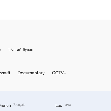
о
Тусгай булан
сский
Documentary
CCTV+
French
Français
Lao
ລາວ