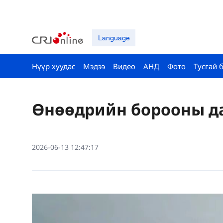
Language
Нүүр хуудас
Мэдээ
Видео
АНД
Фото
Тусгай 
Өнөөдрийн борооны да
2026-06-13 12:47:17