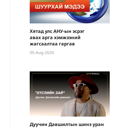
Хятад улс АНУ-ын эсрэг
авах арга хэмжээний
жагсаалтаа гаргав
05-Aug-2026
Дуучин Давшилтын шинэ уран