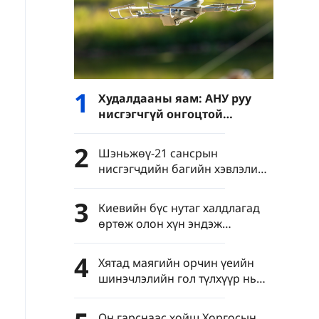
1
Худалдааны яам: АНУ руу
нисгэгчгүй онгоцтой
холбоотой давхар
хэрэглээний барааны
2
Шэньжөү-21 сансрын
экспортын хяналтыг
нисгэгчдийн багийн хэвлэлийн
чангатгана
бага хурал Бээжинд болов
3
Киевийн бүс нутаг халдлагад
өртөж олон хүн эндэж
шархдав
4
Хятад маягийн орчин үеийн
шинэчлэлийн гол түлхүүр нь
яагаад шинжлэх ухаан,
технологийн шинэчлэл вэ?
Он гарснаас хойш Хоргосын