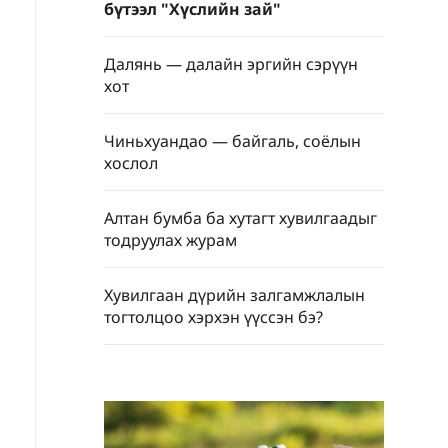
бүтээл "Хүслийн зай"
Далянь — далайн эргийн сэрүүн
хот
Чиньхуандао — байгаль, соёлын
хослол
Алтан бумба ба хутагт хувилгаадыг
тодруулах журам
Хувилгаан дүрийн залгамжлалын
тогтолцоо хэрхэн үүссэн бэ?