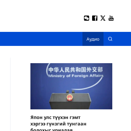
Аудио
Япон улс түүхэн гэмт
хэргээ гүнзгий тунгаан
бодохыг уриалав