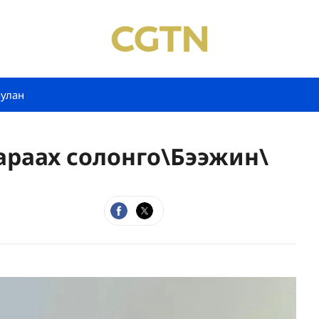
булан
раах солонго\Бээжин\