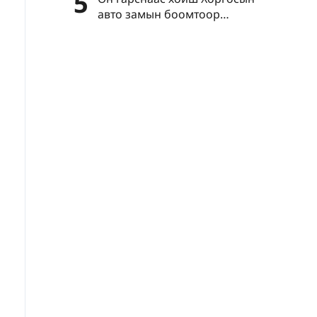
5
авто замын боомтоор
нэвтэрсэн зорчигчдын тоо нэг
сая давлаа