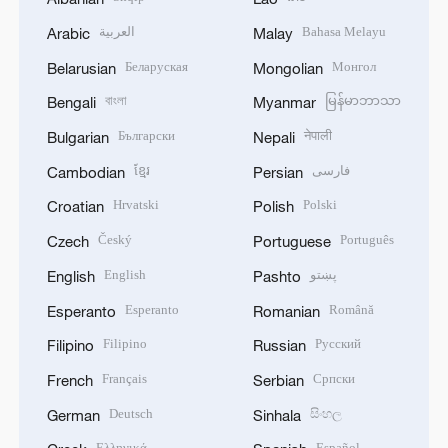
العربية
Bahasa Melayu
Arabic
Malay
Беларуская
Монгол
Belarusian
Mongolian
বাংলা
မြန်မာဘာသာ
Bengali
Myanmar
Български
नेपाली
Bulgarian
Nepali
ខ្មែរ
فارسی
Cambodian
Persian
Hrvatski
Polski
Croatian
Polish
Český
Português
Czech
Portuguese
English
پښتو
English
Pashto
Esperanto
Română
Esperanto
Romanian
Filipino
Русский
Filipino
Russian
Français
Српски
French
Serbian
Deutsch
සිංහල
German
Sinhala
Ελληνικά
Español