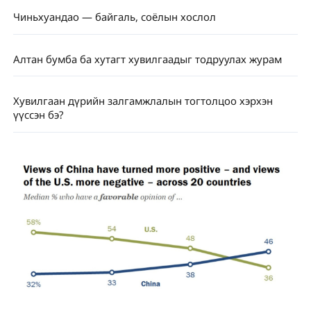
Чиньхуандао — байгаль, соёлын хослол
Алтан бумба ба хутагт хувилгаадыг тодруулах журам
Хувилгаан дүрийн залгамжлалын тогтолцоо хэрхэн
үүссэн бэ?