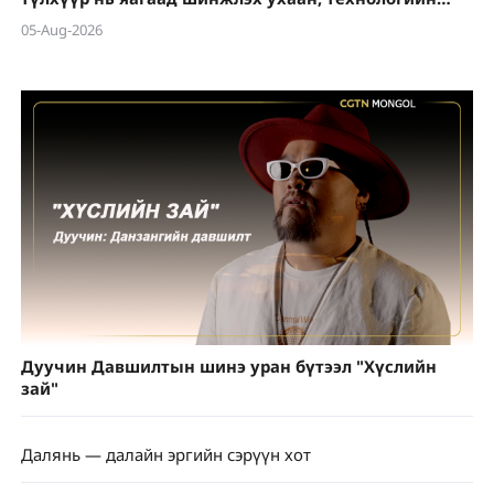
шинэчлэл вэ?
05-Aug-2026
Дуучин Давшилтын шинэ уран бүтээл "Хүслийн
зай"
Далянь — далайн эргийн сэрүүн хот