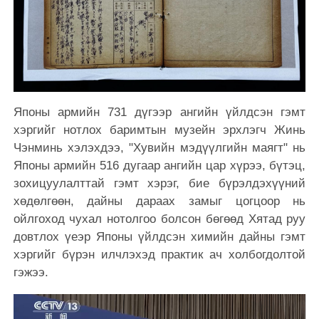
Японы армийн 731 дүгээр ангийн үйлдсэн гэмт
хэргийг нотлох баримтын музейн эрхлэгч Жинь
Чэнминь хэлэхдээ, "Хувийн мэдүүлгийн маягт" нь
Японы армийн 516 дугаар ангийн цар хүрээ, бүтэц,
зохицуулалттай гэмт хэрэг, бие бүрэлдэхүүний
хөдөлгөөн, дайны дараах замыг цогцоор нь
ойлгоход чухал нотолгоо болсон бөгөөд Хятад руу
довтлох үеэр Японы үйлдсэн химийн дайны гэмт
хэргийг бүрэн илчлэхэд практик ач холбогдолтой
гэжээ.