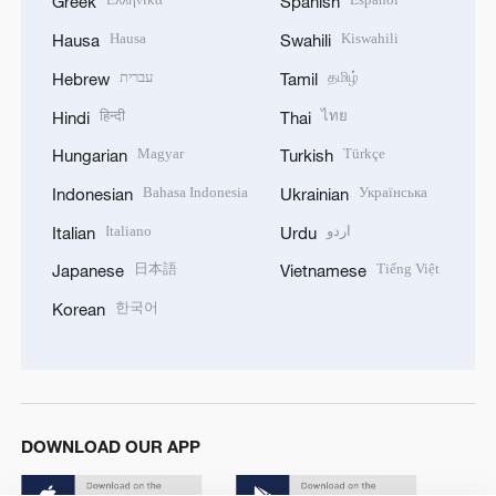
Greek
Spanish
Hausa
Kiswahili
Hausa
Swahili
עברית
தமிழ்
Hebrew
Tamil
हिन्दी
ไทย
Hindi
Thai
Magyar
Türkçe
Hungarian
Turkish
Bahasa Indonesia
Українська
Indonesian
Ukrainian
Italiano
اردو
Italian
Urdu
日本語
Tiếng Việt
Japanese
Vietnamese
한국어
Korean
DOWNLOAD OUR APP