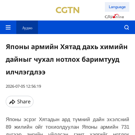
Language
Аудио
Японы армийн Хятад дахь химийн
дайныг чухал нотлох баримтууд
илчлэгдлээ
2026-07-05 12:56:19
Share
Японы эсрэг Хятадын ард түмний дайн эхэлсний
89 жилийн ойг тохиолдуулан Японы армийн 731
дүгээр ангийн үйлдсэн гэмт хэргийг нотлох