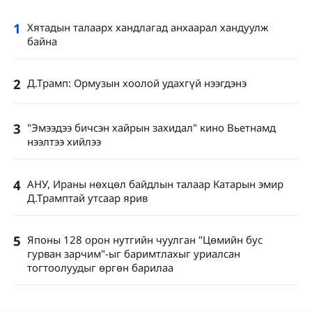
1
Хятадын талаарх хандлагад анхаарал хандуулж
байна
2
Д.Трамп: Ормузын хоолой удахгүй нээгдэнэ
3
"Эмээдээ бичсэн хайрын захидал" кино Вьетнамд
нээлтээ хийлээ
4
АНУ, Ираны нөхцөл байдлын талаар Катарын эмир
Д.Трамптай утсаар ярив
5
Японы 128 орон нутгийн чуулган "Цөмийн бус
гурван зарчим"-ыг баримтлахыг уриалсан
тогтоолуудыг өргөн барилаа