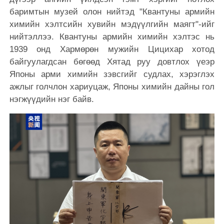
баримтын музей олон нийтэд "Квантуны армийн
химийн хэлтсийн хувийн мэдүүлгийн маягт"-ийг
нийтэллээ. Квантуны армийн химийн хэлтэс нь
1939 онд Хармөрөн мужийн Цицихар хотод
байгуулагдсан бөгөөд Хятад руу довтлох үеэр
Японы арми химийн зэвсгийг судлах, хэрэглэх
ажлыг голчлон хариуцаж, Японы химийн дайны гол
нэгжүүдийн нэг байв.