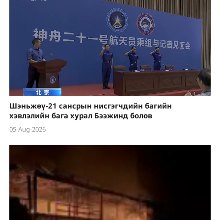
Шэньжөү-21 сансрын нисгэгчдийн багийн
хэвлэлийн бага хурал Бээжинд болов
05-Aug-2026