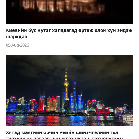
Киевийн бүс нутаг халдлагад өртөж олон хүн эндэж
шархдав
05-Aug-2026
Хятад маягийн орчин үеийн шинэчлэлийн гол
түлхүүр нь яагаад шинжлэх ухаан, технологийн