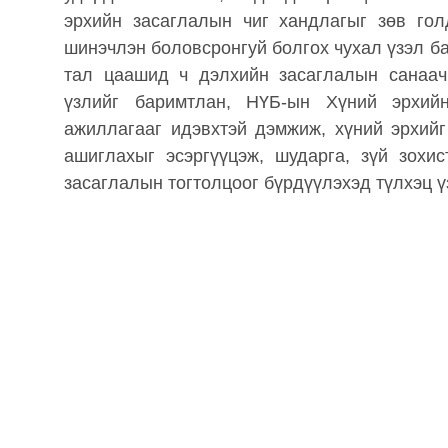
эрхийн засаглалын чиг хандлагыг зөв гол
шинэчлэн боловсронгуй болгох чухал үзэл 
тал цаашид ч дэлхийн засаглалын санаач
үзлийг баримтлан, НҮБ-ын Хүний эрхий
ажиллагааг идэвхтэй дэмжиж, хүний эрхийг 
ашиглахыг эсэргүүцэж, шударга, зүй зохи
засаглалын тогтолцоог бүрдүүлэхэд түлхэц ү