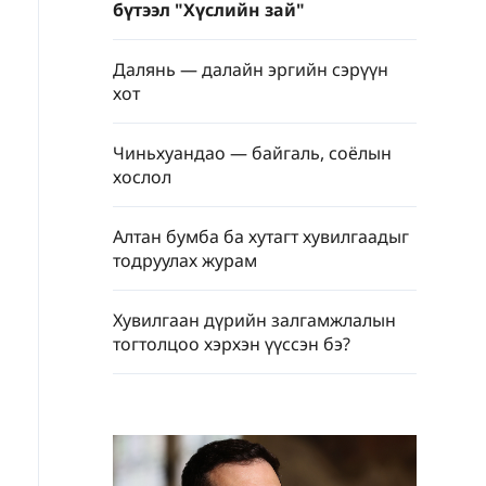
бүтээл "Хүслийн зай"
Далянь — далайн эргийн сэрүүн
хот
Чиньхуандао — байгаль, соёлын
хослол
Алтан бумба ба хутагт хувилгаадыг
тодруулах журам
Хувилгаан дүрийн залгамжлалын
тогтолцоо хэрхэн үүссэн бэ?