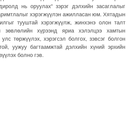
диролд нь оруулах” зэрэг дэлхийн засаглалыг
баримтлалыг хэрэгжүүлэн ажилласан юм. Хятадын
илгыг тууштай хэрэгжүүлж, жинхэнэ олон талт
н зөвлөлийн хүрээнд яриа хэлэлцээ хамтын
улс төржүүлэх, хэрэгсэл болгох, зэвсэг болгон
стой, уужуу багтаамжтай дэлхийн хүний эрхийн
зүүлэх болно гэв.