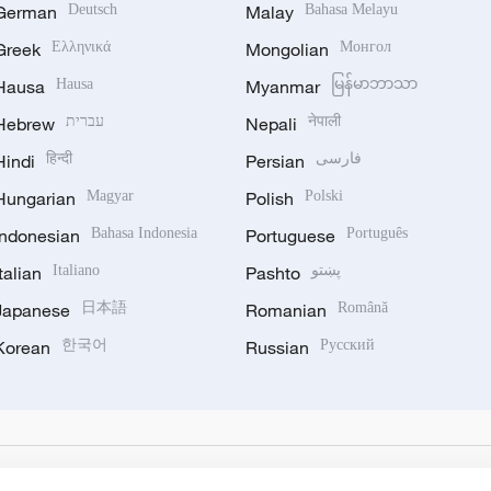
German
Deutsch
Malay
Bahasa Melayu
Greek
Ελληνικά
Mongolian
Монгол
Hausa
Hausa
Myanmar
မြန်မာဘာသာ
Hebrew
עברית
Nepali
नेपाली
Hindi
हिन्दी
Persian
فارسی
Hungarian
Magyar
Polish
Polski
Indonesian
Bahasa Indonesia
Portuguese
Português
Italian
Italiano
Pashto
پښتو
Japanese
日本語
Romanian
Română
Korean
한국어
Russian
Русский