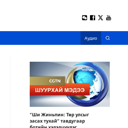
Аудио
"Ши Жиньпин: Төр улсыг
засах тухай" тавдугаар
ботийн хэлэлцүүлэг