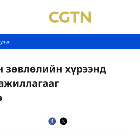
булан
н зөвлөлийн хүрээнд
 ажиллагааг
э