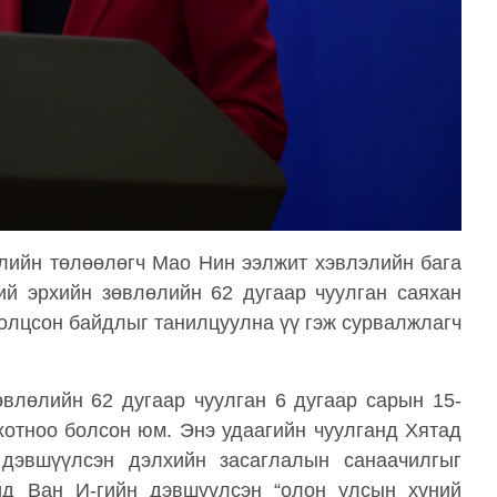
лийн төлөөлөгч Мао Нин ээлжит хэвлэлийн бага
ий эрхийн зөвлөлийн 62 дугаар чуулган саяхан
олцсон байдлыг танилцуулна үү гэж сурвалжлагч
влөлийн 62 дугаар чуулган 6 дугаар сарын 15-
хотноо болсон юм. Энэ удаагийн чуулганд Хятад
дэвшүүлсэн дэлхийн засаглалын санаачилгыг
йд Ван И-гийн дэвшүүлсэн “олон улсын хүний