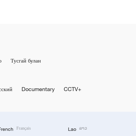
о
Тусгай булан
сский
Documentary
CCTV+
French
Français
Lao
ລາວ