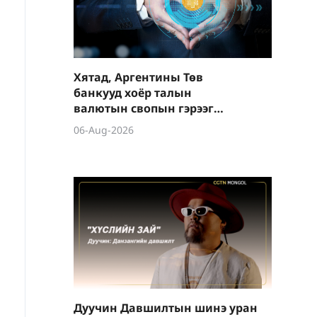
Хятад, Аргентины Төв
банкууд хоёр талын
валютын свопын гэрээг
шинэчиллээ
06-Aug-2026
Дуучин Давшилтын шинэ уран