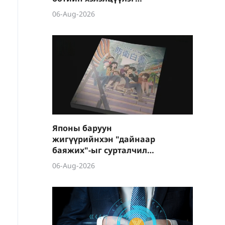
боллоо
06-Aug-2026
Японы баруун
жигүүрийнхэн "дайнаар
баяжих"-ыг сурталчилж
байна
06-Aug-2026