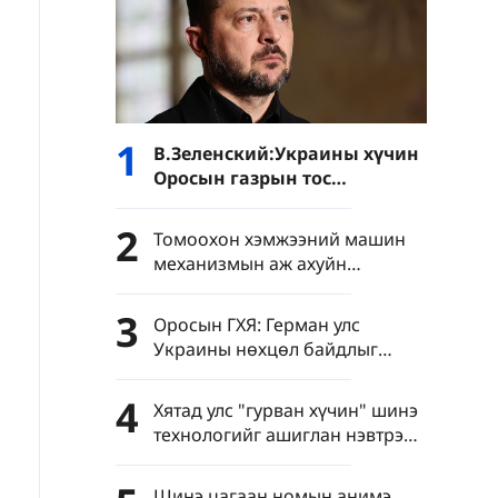
1
В.Зеленский:Украины хүчин
Оросын газрын тос
боловсруулах үйлдвэрүүд
болон Хар тэнгисийн хөлөг
2
Томоохон хэмжээний машин
онгоцнуудад цохилт өгчээ
механизмын аж ахуйн
нэгжүүдийн нэмүү өртөг 6.4
хувиар өсөв
3
Оросын ГХЯ: Герман улс
Украины нөхцөл байдлыг
хурцатгаж байна
4
Хятад улс "гурван хүчин" шинэ
технологийг ашиглан нэвтрэн
тархахаас сэргийлэхийг
уриалав
Шинэ цагаан номын анимэ