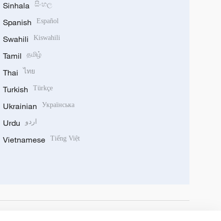
Sinhala
සිංහල
Spanish
Español
Swahili
Kiswahili
Tamil
தமிழ்
Thai
ไทย
Turkish
Türkçe
Ukrainian
Українська
Urdu
اردو
Vietnamese
Tiếng Việt