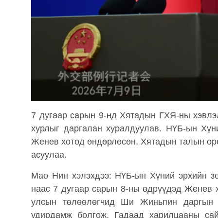
7 дугаар сарын 9-нд Хятадын ГХЯ-ны хэвлэ
хурлыг даргалан хуралдуулав. НҮБ-ын Хүн
Женев хотод өндөрлөсөн, Хятадын талын ор
асуулаа.
Мао Нин хэлэхдээ: НҮБ-ын Хүний эрхийн зө
наас 7 дугаар сарын 8-ны өдрүүдэд Женев 
улсын төлөөлөгчид Ши Жиньпин даргын 
удирдамж болгож, Гадаад харилцааны са