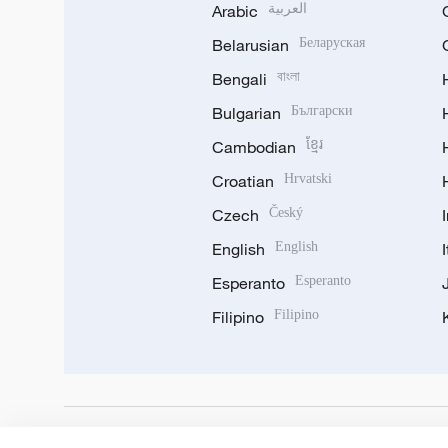
Arabic
العربية
Belarusian
Беларуская
Bengali
বাংলা
Bulgarian
Български
Cambodian
ខ្មែរ
Croatian
Hrvatski
Czech
Český
English
English
Esperanto
Esperanto
Filipino
Filipino