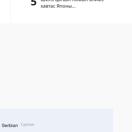
5
хавтас Японы
"цэрэгжүүлэлтийг дахин
эрчимжүүлэх" шуналыг нууж
чадахгүй
Serbian
Српски