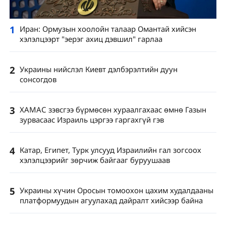
1
Иран: Ормузын хоолойн талаар Омантай хийсэн
хэлэлцээрт "эерэг ахиц дэвшил" гарлаа
2
Украины нийслэл Киевт дэлбэрэлтийн дуун
сонсогдов
3
ХАМАС зэвсгээ бүрмөсөн хураалгахаас өмнө Газын
зурвасаас Израиль цэргээ гаргахгүй гэв
4
Катар, Египет, Турк улсууд Израилийн гал зогсоох
хэлэлцээрийг зөрчиж байгааг буруушаав
5
Украины хүчин Оросын томоохон цахим худалдааны
платформуудын агуулахад дайралт хийсээр байна