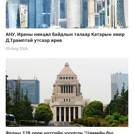
АНУ, Ираны нөхцөл байдлын талаар Катарын эмир
Д.Трамптай утсаар ярив
05-Aug-2026
Японы 128 орон нутгийн чуулган "Цөмийн бус