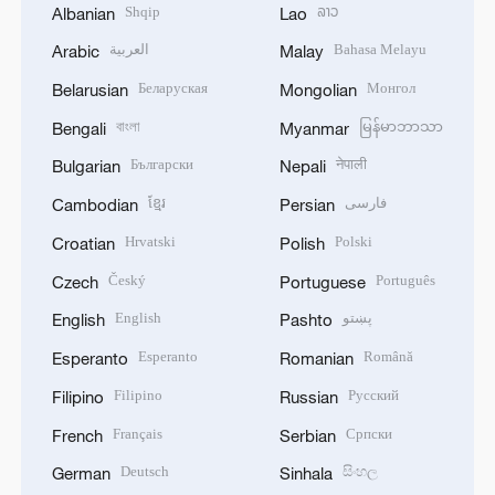
Shqip
ລາວ
Albanian
Lao
العربية
Bahasa Melayu
Arabic
Malay
Беларуская
Монгол
Belarusian
Mongolian
বাংলা
မြန်မာဘာသာ
Bengali
Myanmar
Български
नेपाली
Bulgarian
Nepali
ខ្មែរ
فارسی
Cambodian
Persian
Hrvatski
Polski
Croatian
Polish
Český
Português
Czech
Portuguese
English
پښتو
English
Pashto
Esperanto
Română
Esperanto
Romanian
Filipino
Русский
Filipino
Russian
Français
Српски
French
Serbian
Deutsch
සිංහල
German
Sinhala