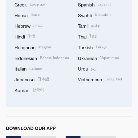
Ελληνικά
Español
Greek
Spanish
Hausa
Kiswahili
Hausa
Swahili
עברית
தமிழ்
Hebrew
Tamil
हिन्दी
ไทย
Hindi
Thai
Magyar
Türkçe
Hungarian
Turkish
Bahasa Indonesia
Українська
Indonesian
Ukrainian
Italiano
اردو
Italian
Urdu
日本語
Tiếng Việt
Japanese
Vietnamese
한국어
Korean
DOWNLOAD OUR APP