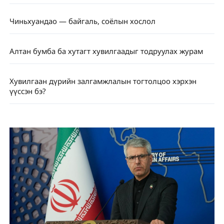
Чиньхуандао — байгаль, соёлын хослол
Алтан бумба ба хутагт хувилгаадыг тодруулах журам
Хувилгаан дүрийн залгамжлалын тогтолцоо хэрхэн
үүссэн бэ?