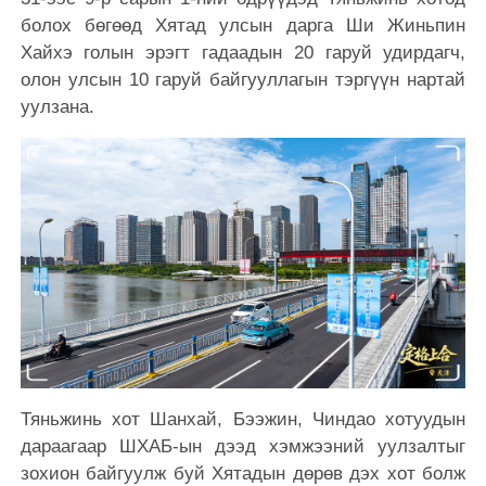
болох бөгөөд Хятад улсын дарга Ши Жиньпин
Хайхэ голын эрэгт гадаадын 20 гаруй удирдагч,
олон улсын 10 гаруй байгууллагын тэргүүн нартай
уулзана.
Тяньжинь хот Шанхай, Бээжин, Чиндао хотуудын
дараагаар ШХАБ-ын дээд хэмжээний уулзалтыг
зохион байгуулж буй Хятадын дөрөв дэх хот болж