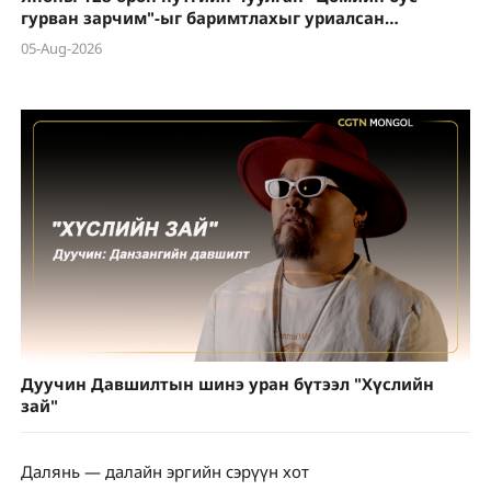
гурван зарчим"-ыг баримтлахыг уриалсан
тогтоолуудыг өргөн барилаа
05-Aug-2026
Дуучин Давшилтын шинэ уран бүтээл "Хүслийн
зай"
Далянь — далайн эргийн сэрүүн хот