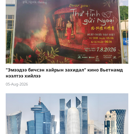
"Эмээдээ бичсэн хайрын захидал" кино Вьетнамд
нээлтээ хийлээ
05-Aug-2026