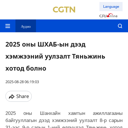
Language
Аудио
2025 оны ШХАБ-ын дээд
хэмжээний уулзалт Тяньжинь
хотод болно
2025-08-28 06:19:03
Share
2025 оны Шанхайн хамтын ажиллагааны
байгууллагын дээд хэмжээний уулзалт 8-р сарын
31-ээс 9-р сарын 1-ний өдрүүдэд Тяньжинь хотод