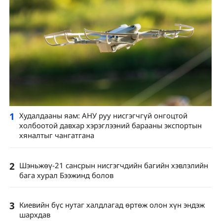
1
Худалдааны яам: АНУ руу нисгэгчгүй онгоцтой
холбоотой давхар хэрэглээний барааны экспортын
хяналтыг чангатгана
2
Шэньжөү-21 сансрын нисгэгчдийн багийн хэвлэлийн
бага хурал Бээжинд болов
3
Киевийн бүс нутаг халдлагад өртөж олон хүн эндэж
шархдав