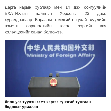
Дарга нарын хурлаар мөн 14 дэх сонгуулийн
БХАТИХ-ын Байнгын Хорооны 23 дахь
хуралдаанаар Барааны тэмдгийн тухай хуулийн
нэмэлт өөрчлөлтийн төсөл зэргийг авч
хэлэлцэхийг санал болгожээ.
Япон улс түүхэн гэмт хэргээ гүнзгий тунгаан
бодохыг уриалав