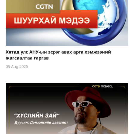
Хятад улс АНУ-ын эсрэг авах арга хэмжээний
жагсаалтаа гаргав
05-Aug-2026