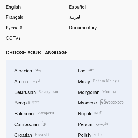
English
Español
Français
العربية
Русский
Documentary
CCTV+
CHOOSE YOUR LANGUAGE
Shqip
ລາວ
Albanian
Lao
العربية
Bahasa Melayu
Arabic
Malay
Беларуская
Монгол
Belarusian
Mongolian
বাংলা
မြန်မာဘာသာ
Bengali
Myanmar
Български
नेपाली
Bulgarian
Nepali
ខ្មែរ
فارسی
Cambodian
Persian
Hrvatski
Polski
Croatian
Polish