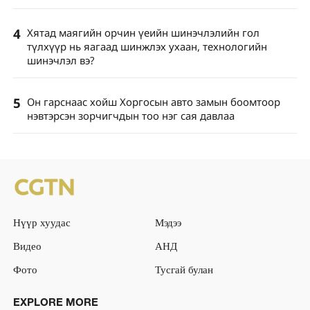
4
Хятад маягийн орчин үеийн шинэчлэлийн гол
түлхүүр нь яагаад шинжлэх ухаан, технологийн
шинэчлэл вэ?
5
Он гарснаас хойш Хоргосын авто замын боомтоор
нэвтэрсэн зорчигчдын тоо нэг сая давлаа
Нүүр хуудас
Мэдээ
Видео
АНД
Фото
Тусгай булан
EXPLORE MORE