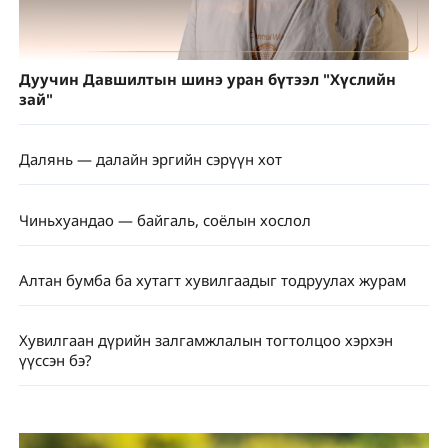
Дуучин Давшилтын шинэ уран бүтээл "Хүслийн
зай"
Далянь — далайн эргийн сэрүүн хот
Чиньхуандао — байгаль, соёлын хослол
Алтан бумба ба хутагт хувилгаадыг тодруулах журам
Хувилгаан дүрийн залгамжлалын тогтолцоо хэрхэн
үүссэн бэ?