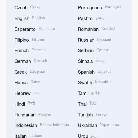
Český
Português
Czech
Portuguese
English
پښتو
English
Pashto
Esperanto
Română
Esperanto
Romanian
Filipino
Русский
Filipino
Russian
Français
Српски
French
Serbian
Deutsch
සිංහල
German
Sinhala
Ελληνικά
Español
Greek
Spanish
Hausa
Kiswahili
Hausa
Swahili
עברית
தமிழ்
Hebrew
Tamil
हिन्दी
ไทย
Hindi
Thai
Magyar
Türkçe
Hungarian
Turkish
Bahasa Indonesia
Українська
Indonesian
Ukrainian
Italiano
اردو
Italian
Urdu