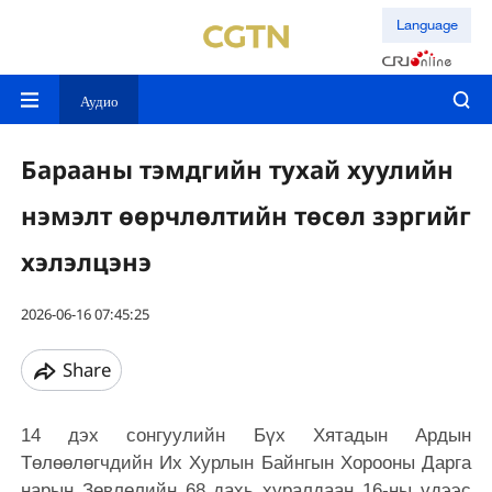
Language
Аудио
Барааны тэмдгийн тухай хуулийн
нэмэлт өөрчлөлтийн төсөл зэргийг
хэлэлцэнэ
2026-06-16 07:45:25
Share
14 дэх сонгуулийн Бүх Хятадын Ардын
Төлөөлөгчдийн Их Хурлын Байнгын Хорооны Дарга
нарын Зөвлөлийн 68 дахь хуралдаан 16-ны үдээс