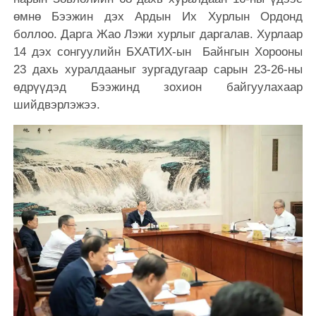
өмнө Бээжин дэх Ардын Их Хурлын Ордонд
боллоо. Дарга Жао Лэжи хурлыг даргалав. Хурлаар
14 дэх сонгуулийн БХ​​АТИХ-ын Байнгын Хорооны
23 дахь хуралдааныг зургадугаар сарын 23-26-ны
өдрүүдэд Бээжинд зохион байгуулахаар
шийдвэрлэжээ.