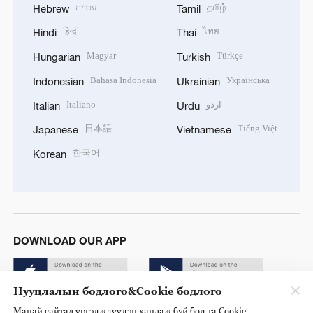
עברית
தமிழ்
Hebrew
Tamil
हिन्दी
ไทย
Hindi
Thai
Magyar
Türkçe
Hungarian
Turkish
Bahasa Indonesia
Українська
Indonesian
Ukrainian
Italiano
اردو
Italian
Urdu
日本語
Tiếng Việt
Japanese
Vietnamese
한국어
Korean
DOWNLOAD OUR APP
Нууцлалын бодлого&Cookie бодлого
Манай сайтад үргэлжлүүлэн хандаж буй бол та Cookie,