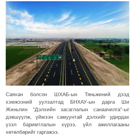
Саяхан болсон ШХАБ-ын Тяньжиний дээд
хэмжээний уулзалтад БНХАУ-ын дарга Ши
Жиньпин "Дэлхийн засаглалын санаачилга"-ыг
дэвшүүлж, үймээн самуунтай дэлхийг удирдах
үзэл баримтлалын хүрээ, үйл ажиллагааны
хөтөлбөрийг гаргажээ.