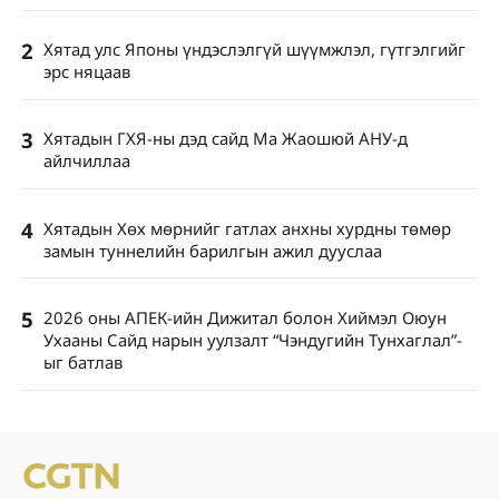
2
Хятад улс Японы үндэслэлгүй шүүмжлэл, гүтгэлгийг
эрс няцаав
3
Хятадын ГХЯ-ны дэд сайд Ма Жаошюй АНУ-д
айлчиллаа
4
Хятадын Хөх мөрнийг гатлах анхны хурдны төмөр
замын туннелийн барилгын ажил дууслаа
5
2026 оны АПЕК-ийн Дижитал болон Хиймэл Оюун
Ухааны Сайд нарын уулзалт “Чэндугийн Тунхаглал”-
ыг батлав