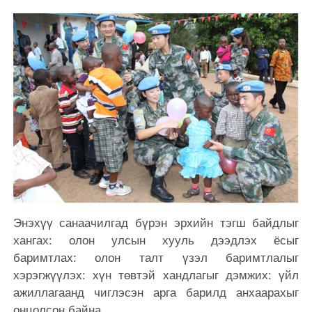
Энэхүү санаачилгад бүрэн эрхийн тэгш байдлыг
хангах: олон улсын хууль дээдлэх ёсыг
баримтлах: олон талт үзэл баримтлалыг
хэрэгжүүлэх: хүн төвтэй хандлагыг дэмжих: үйл
ажиллагаанд чиглэсэн арга барилд анхаарахыг
онцолсон байна.