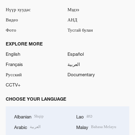
Нүүр хуудас
Мэдээ
Видео
АНД
Фото
Тусгай булан
EXPLORE MORE
English
Español
Français
العربية
Русский
Documentary
CCTV+
CHOOSE YOUR LANGUAGE
Shqip
ລາວ
Albanian
Lao
العربية
Bahasa Melayu
Arabic
Malay