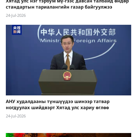
Хятад улс нэг тэрбум мү-гээс давсан талбайд өндөр
стандартын тариалангийн газар байгуулжээ
24-Jul-2026
АНУ худалдааны түншүүдээ шинээр татвар
ногдуулах шийдвэрт Хятад улс хариу өглөө
24-Jul-2026