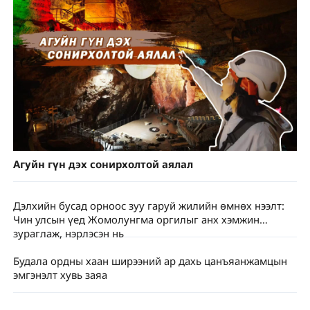
Агуйн гүн дэх сонирхолтой аялал
Дэлхийн бусад орноос зуу гаруй жилийн өмнөх нээлт:
Чин улсын үед Жомолунгма оргилыг анх хэмжин
зураглаж, нэрлэсэн нь
Будала ордны хаан ширээний ар дахь цанъяанжамцын
эмгэнэлт хувь заяа