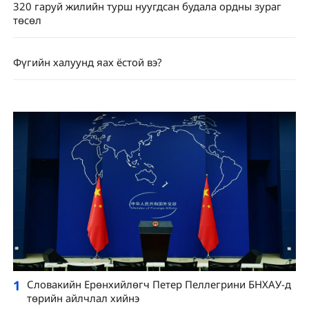
320 гаруй жилийн турш нуугдсан будала ордны зураг
төсөл
Фүгийн халуунд яах ёстой вэ?
1
Словакийн Ерөнхийлөгч Петер Пеллегрини БНХАУ-д
төрийн айлчлал хийнэ