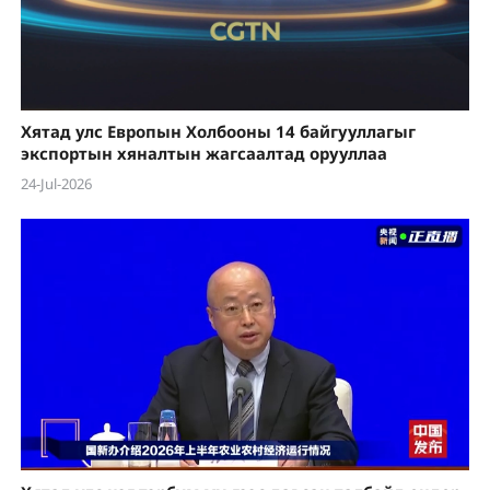
Хятад улс Европын Холбооны 14 байгууллагыг
экспортын хяналтын жагсаалтад орууллаа
24-Jul-2026