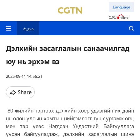
Language
Аудио
Дэлхийн засаглалын санаачилгад
юу нь эрхэм вэ
2025-09-11 14:56:21
Share
80 жилийн тэртээх дэлхийн хоёр удаагийн их дайн
нь олон улсын хамтын нийгэмлэгт гүн сургамж өгч,
мөн тэр үеэс Нэгдсэн Үндэстний Байгууллага
үүсэн байгуулагдаж, дэлхийн засаглалын шинэ