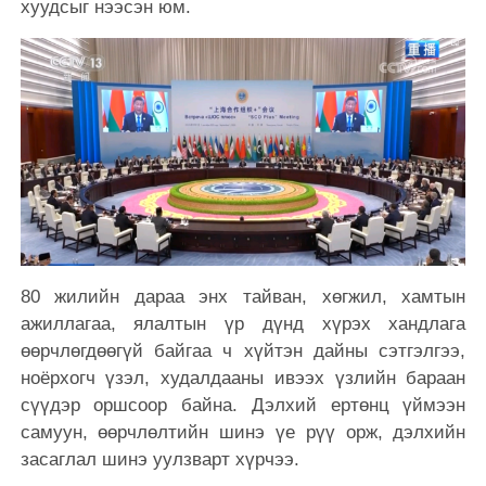
хуудсыг нээсэн юм.
80 жилийн дараа энх тайван, хөгжил, хамтын
ажиллагаа, ялалтын үр дүнд хүрэх хандлага
өөрчлөгдөөгүй байгаа ч хүйтэн дайны сэтгэлгээ,
ноёрхогч үзэл, худалдааны ивээх үзлийн бараан
сүүдэр оршсоор байна. Дэлхий ертөнц үймээн
самуун, өөрчлөлтийн шинэ үе рүү орж, дэлхийн
засаглал шинэ уулзварт хүрчээ.