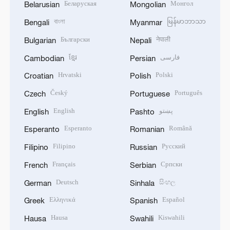
Беларуская
Монгол
Belarusian
Mongolian
বাংলা
မြန်မာဘာသာ
Bengali
Myanmar
Български
नेपाली
Bulgarian
Nepali
ខ្មែរ
فارسی
Cambodian
Persian
Hrvatski
Polski
Croatian
Polish
Český
Português
Czech
Portuguese
English
پښتو
English
Pashto
Esperanto
Română
Esperanto
Romanian
Filipino
Русский
Filipino
Russian
Français
Српски
French
Serbian
Deutsch
සිංහල
German
Sinhala
Ελληνικά
Español
Greek
Spanish
Hausa
Kiswahili
Hausa
Swahili