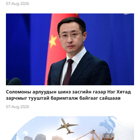
07-Aug-2026
Соломоны арлуудын шинэ засгийн газар Нэг Хятад
зарчмыг тууштай баримталж байгааг сайшаав
07-Aug-2026