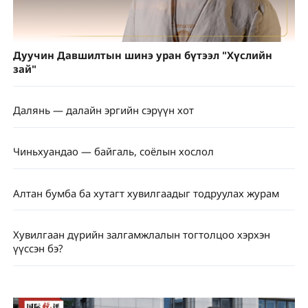
Дуучин Давшилтын шинэ уран бүтээл "Хүслийн
зай"
Далянь — далайн эргийн сэрүүн хот
Чиньхуандао — байгаль, соёлын хослол
Алтан бумба ба хутагт хувилгаадыг тодруулах журам
Хувилгаан дүрийн залгамжлалын тогтолцоо хэрхэн
үүссэн бэ?