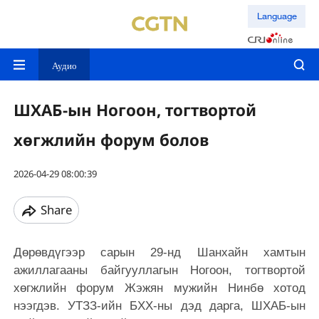
Language
Аудио
ШХАБ-ын Ногоон, тогтвортой
хөгжлийн форум болов
2026-04-29 08:00:39
Share
Дөрөвдүгээр сарын 29-нд Шанхайн хамтын
ажиллагааны байгууллагын Ногоон, тогтвортой
хөгжлийн форум Жэжян мужийн Нинбө хотод
нээгдэв. УТЗЗ-ийн БХХ-ны дэд дарга, ШХАБ-ын