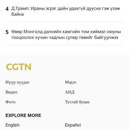
4
Д.Трамп: Ираны эсрэг дайн удахгүй дуусна гэж үзэж
байна
5
Өвөр Монголд дэлхийн хамгийн том хиймэл оюуны
тооцоолох хүчин чадлын супер төвийг байгуулжээ
Нүүр хуудас
Мэдээ
Видео
АНД
Фото
Тусгай булан
EXPLORE MORE
English
Español