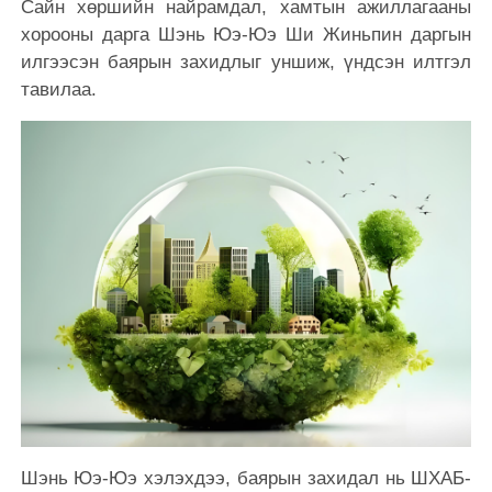
Сайн хөршийн найрамдал, хамтын ажиллагааны
хорооны дарга Шэнь Юэ-Юэ Ши Жиньпин даргын
илгээсэн баярын захидлыг уншиж, үндсэн илтгэл
тавилаа.
Шэнь Юэ-Юэ хэлэхдээ, баярын захидал нь ШХАБ-