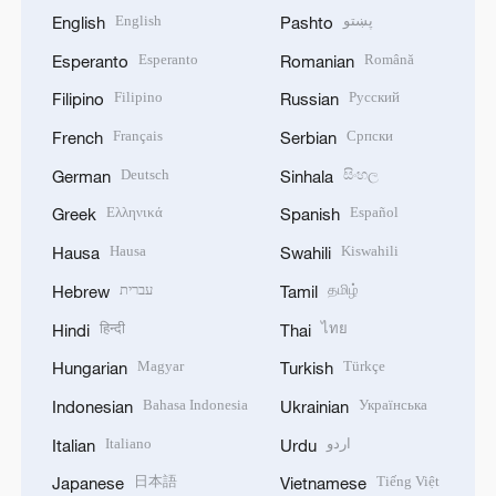
English
پښتو
English
Pashto
Esperanto
Română
Esperanto
Romanian
Filipino
Русский
Filipino
Russian
Français
Српски
French
Serbian
Deutsch
සිංහල
German
Sinhala
Ελληνικά
Español
Greek
Spanish
Hausa
Kiswahili
Hausa
Swahili
עברית
தமிழ்
Hebrew
Tamil
हिन्दी
ไทย
Hindi
Thai
Magyar
Türkçe
Hungarian
Turkish
Bahasa Indonesia
Українська
Indonesian
Ukrainian
Italiano
اردو
Italian
Urdu
日本語
Tiếng Việt
Japanese
Vietnamese