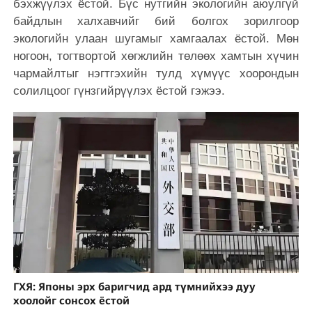
бэхжүүлэх ёстой. Бүс нутгийн экологийн аюулгүй
байдлын халхавчийг бий болгох зорилгоор
экологийн улаан шугамыг хамгаалах ёстой. Мөн
ногоон, тогтвортой хөгжлийн төлөөх хамтын хүчин
чармайлтыг нэгтгэхийн тулд хүмүүс хоорондын
солилцоог гүнзгийрүүлэх ёстой гэжээ.
ГХЯ: Японы эрх баригчид ард түмнийхээ дуу
хоолойг сонсох ёстой