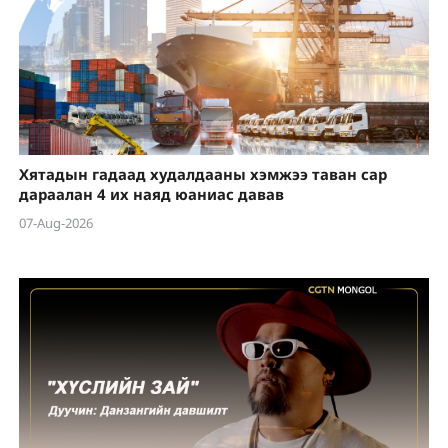
Хятадын гадаад худалдааны хэмжээ таван сар
дараалан 4 их наяд юаниас давав
07-Aug-2026