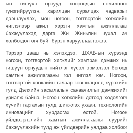
ын гишүүн орнууд хоорондын солилцоог
гүнзгийрүүлэн, харилцан суралцах чадварыг
дээшлүүлэх, мөн ногоон, тогтвортой хөгжлийн
чиглэлээр ажил хэрэгч хамтын ажиллагааг
бэхжүүлэхэд дарга Жи Жиньпин чухал ач
холбогдол өгч буйг бүрэн харууллаа гэжээ.
Тэрээр цааш нь хэлэхдээ, ШХАБ-ын хүрээнд
ногоон, тогтвортой хөгжлийг хамтран дэмжих нь
гишүүн орнуудын нийтлэг хүсэл эрмэлзэл бөгөөд
хамтын ажиллагааны гол чиглэл юм. Ногоон,
тогтвортой хөгжлийн талаар зөвшилцөлд хүрэхийн
тулд Дэлхийн засаглалын санаачилгыг дэмжихийг
уриалж байна. Ногоон хөгжлийн дотоод хөдөлгөгч
хүчийг гаргахын тулд шинжлэх ухаан, технологийн
инновацийг хурдасгах ёстой. Ногоон
үйлдвэрлэлийн хамтын ажиллагааны суурийг
бэхжүүлэхийн тулд аж үйлдвэрийн уялдаа холбоог