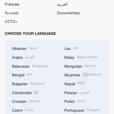
Français
العربية
Русский
Documentary
CCTV+
CHOOSE YOUR LANGUAGE
Shqip
ລາວ
Albanian
Lao
العربية
Bahasa Melayu
Arabic
Malay
Беларуская
Монгол
Belarusian
Mongolian
বাংলা
မြန်မာဘာသာ
Bengali
Myanmar
Български
नेपाली
Bulgarian
Nepali
ខ្មែរ
فارسی
Cambodian
Persian
Hrvatski
Polski
Croatian
Polish
Český
Português
Czech
Portuguese