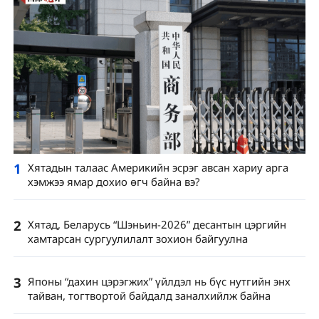
1
Хятадын талаас Америкийн эсрэг авсан хариу арга
хэмжээ ямар дохио өгч байна вэ?
2
Хятад, Беларусь “Шэньин-2026” десантын цэргийн
хамтарсан сургуулилалт зохион байгуулна
3
Японы “дахин цэрэгжих” үйлдэл нь бүс нутгийн энх
тайван, тогтвортой байдалд заналхийлж байна