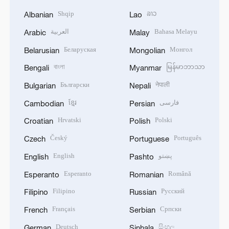
Shqip
ລາວ
Albanian
Lao
العربية
Bahasa Melayu
Arabic
Malay
Беларуская
Монгол
Belarusian
Mongolian
বাংলা
မြန်မာဘာသာ
Bengali
Myanmar
Български
नेपाली
Bulgarian
Nepali
ខ្មែរ
فارسی
Cambodian
Persian
Hrvatski
Polski
Croatian
Polish
Český
Português
Czech
Portuguese
English
پښتو
English
Pashto
Esperanto
Română
Esperanto
Romanian
Filipino
Русский
Filipino
Russian
Français
Српски
French
Serbian
Deutsch
සිංහල
German
Sinhala