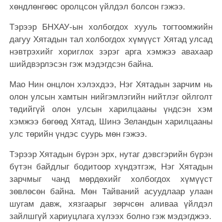
хөндлөнгөөс оролцсон үйлдэл болсон гэжээ.
Тэрээр БНХАУ-ын холбогдох хууль тогтоомжийн
дагуу Хятадын тал холбогдох хүмүүст Хятад улсад
нэвтрэхийг хориглох зэрэг арга хэмжээ авахаар
шийдвэрлэсэн гэж мэдэгдсэн байна.
Мао Нин онцлон хэлэхдээ, Нэг Хятадын зарчим нь
олон улсын хамтын нийгэмлэгийн нийтлэг ойлголт
төдийгүй олон улсын харилцааны үндсэн хэм
хэмжээ бөгөөд Хятад, Шинэ Зеландын харилцааны
улс төрийн үндэс суурь мөн гэжээ.
Тэрээр Хятадын бүрэн эрх, нутаг дэвсгэрийн бүрэн
бүтэн байдлыг бодитоор хүндэтгэж, Нэг Хятадын
зарчмыг чанд мөрдөхийг холбогдох хүмүүст
зөвлөсөн байна. Мөн Тайваний асуудлаар улаан
шугам давж, хязгаарыг зөрчсөн аливаа үйлдэл
зайлшгүй хариуцлага хүлээх болно гэж мэдэгджээ.