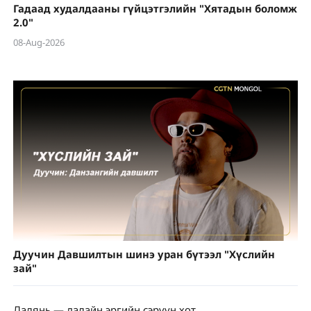
Гадаад худалдааны гүйцэтгэлийн "Хятадын боломж
2.0"
08-Aug-2026
Дуучин Давшилтын шинэ уран бүтээл "Хүслийн
зай"
Далянь — далайн эргийн сэрүүн хот