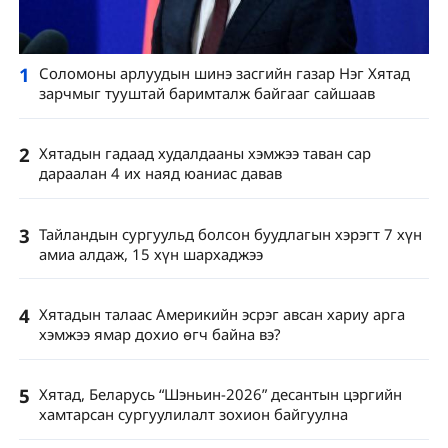
1
Соломоны арлуудын шинэ засгийн газар Нэг Хятад
зарчмыг тууштай баримталж байгааг сайшаав
2
Хятадын гадаад худалдааны хэмжээ таван сар
дараалан 4 их наяд юаниас давав
3
Тайландын сургуульд болсон буудлагын хэрэгт 7 хүн
амиа алдаж, 15 хүн шархаджээ
4
Хятадын талаас Америкийн эсрэг авсан хариу арга
хэмжээ ямар дохио өгч байна вэ?
5
Хятад, Беларусь “Шэньин-2026” десантын цэргийн
хамтарсан сургуулилалт зохион байгуулна