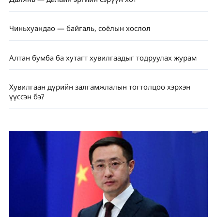
Чиньхуандао — байгаль, соёлын хослол
Алтан бумба ба хутагт хувилгаадыг тодруулах журам
Хувилгаан дүрийн залгамжлалын тогтолцоо хэрхэн
үүссэн бэ?