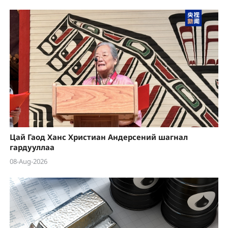
Цай Гаод Ханс Христиан Андерсений шагнал
гардууллаа
08-Aug-2026