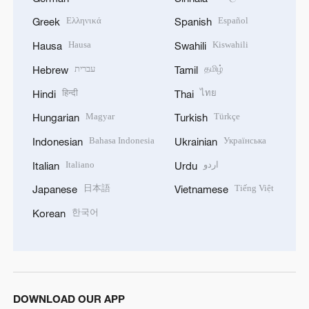
Ελληνικά
Español
Greek
Spanish
Hausa
Kiswahili
Hausa
Swahili
עברית
தமிழ்
Hebrew
Tamil
हिन्दी
ไทย
Hindi
Thai
Magyar
Türkçe
Hungarian
Turkish
Bahasa Indonesia
Українська
Indonesian
Ukrainian
Italiano
اردو
Italian
Urdu
日本語
Tiếng Việt
Japanese
Vietnamese
한국어
Korean
DOWNLOAD OUR APP