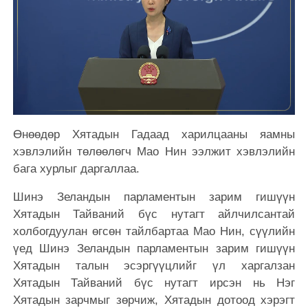
Өнөөдөр Хятадын Гадаад харилцааны яамны
хэвлэлийн төлөөлөгч Мао Нин ээлжит хэвлэлийн
бага хурлыг даргаллаа.
Шинэ Зеландын парламентын зарим гишүүн
Хятадын Тайваний бүс нутагт айлчилсантай
холбогдуулан өгсөн тайлбартаа Мао Нин, сүүлийн
үед Шинэ Зеландын парламентын зарим гишүүн
Хятадын талын эсэргүүцлийг үл харгалзан
Хятадын Тайваний бүс нутагт ирсэн нь Нэг
Хятадын зарчмыг зөрчиж, Хятадын дотоод хэрэгт