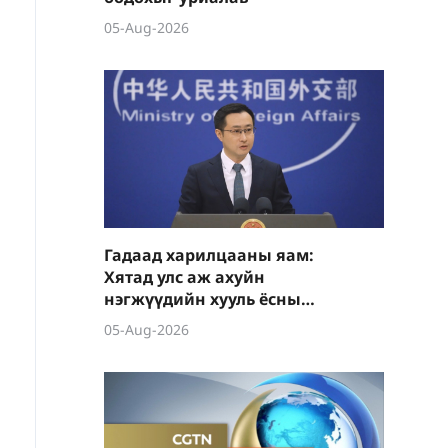
05-Aug-2026
Гадаад харилцааны яам:
Хятад улс аж ахуйн
нэгжүүдийн хууль ёсны
эрх ашгийг тууштай
05-Aug-2026
хамгаална