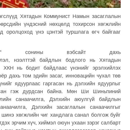
эгслүүд Хятадын Коммунист Намын засаглалын
өөрсдийн үндэсний нөхцөлд тохирсон хөгжлийн
д оролцоход үнэ цэнтэй туршлага өгч байгааг
иор” сонины вэбсайт дахь
члэл, нээлттэй байдлын бодлого нь Хятадын
н ХКН нь бодит байдлаас үнэнийг эрэлхийлэх
ёр дахь том эдийн засаг, инновацийн чухал төв
үнийг ядуурлаас гаргасан нь дэлхийн ядуурлыг
лсан гэж дурдсан байна. Мөн Ши Шиньпиний
лийн санаачилга, Дэлхийн аюулгүй байдлын
анаачилга, Дэлхийн засаглалын санаачилгыг
шинэ хөгжлийн чиг хандлага санал болгож буйг
гдэх эрчим хүч, хиймэл оюун ухаан зэрэг салбарт