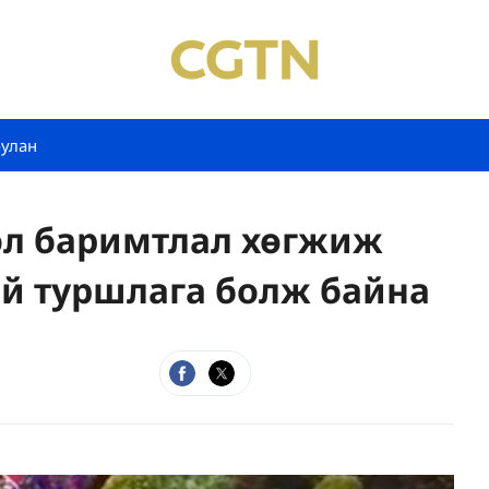
булан
эл баримтлал хөгжиж
эй туршлага болж байна