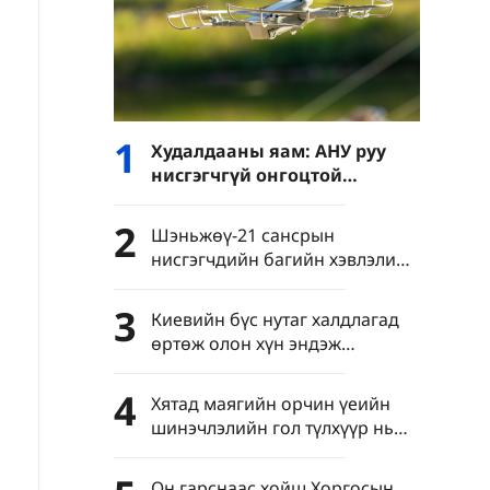
1
Худалдааны яам: АНУ руу
нисгэгчгүй онгоцтой
холбоотой давхар
хэрэглээний барааны
2
Шэньжөү-21 сансрын
экспортын хяналтыг
нисгэгчдийн багийн хэвлэлийн
чангатгана
бага хурал Бээжинд болов
3
Киевийн бүс нутаг халдлагад
өртөж олон хүн эндэж
шархдав
4
Хятад маягийн орчин үеийн
шинэчлэлийн гол түлхүүр нь
яагаад шинжлэх ухаан,
технологийн шинэчлэл вэ?
Он гарснаас хойш Хоргосын