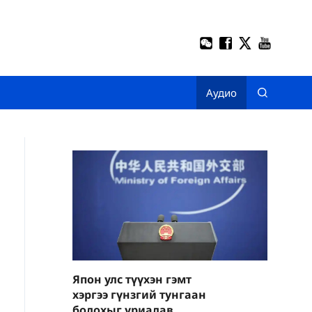
Аудио
Япон улс түүхэн гэмт
хэргээ гүнзгий тунгаан
бодохыг уриалав