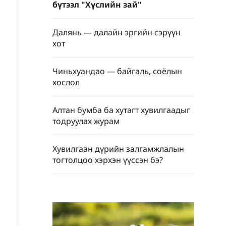
бүтээл "Хүслийн зай"
Далянь — далайн эргийн сэрүүн
хот
Чиньхуандао — байгаль, соёлын
хослол
Алтан бумба ба хутагт хувилгаадыг
тодруулах журам
Хувилгаан дүрийн залгамжлалын
тогтолцоо хэрхэн үүссэн бэ?