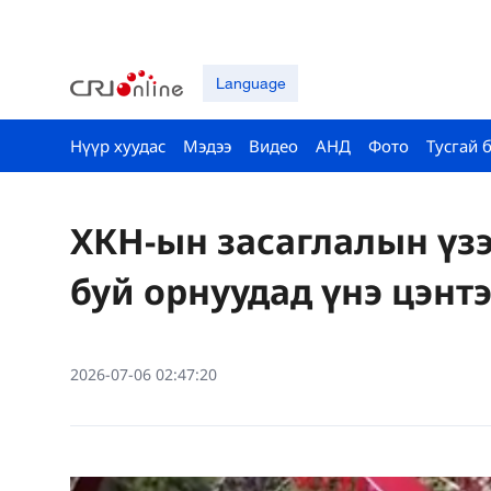
Language
Нүүр хуудас
Мэдээ
Видео
АНД
Фото
Тусгай 
ХКН-ын засаглалын үз
буй орнуудад үнэ цэнт
2026-07-06 02:47:20