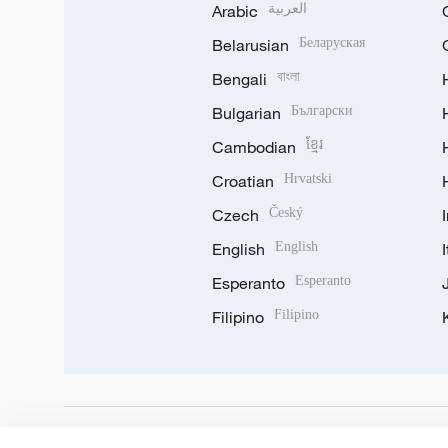
Arabic
العربية
Belarusian
Беларуская
Bengali
বাংলা
Bulgarian
Български
Cambodian
ខ្មែរ
Croatian
Hrvatski
Czech
Český
English
English
Esperanto
Esperanto
Filipino
Filipino