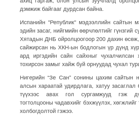
ахиц гаргаж, олон улсын зуучлалд оролцо
дэмжиж байгааг дурдсан байна.
Испанийн "Републик" мэдээллийн сайтын м
эдийн засаг, нийгмийн өөрчлөлтийг гүнзгий 
Хятадын ДНБ ойролцоогоор 200 дахин өсөж,
сайжирсан нь ХКН-ын бодлогын үр дүнд хүр
ард иргэдийн сайн сайхныг чухалчилсан 
тохирсон замыг хайж буй орнуудад чухал тур
Нигерийн “Зе Сан” сонины цахим сайтын н
алсын хараатай удирдлага, хатуу засаглал
түүхээс авах гол сургамжууд гэж д
тогтолцооны чадавхийг бэхжүүлэх, хөгжлийг 
холбогдолтой гэжээ.