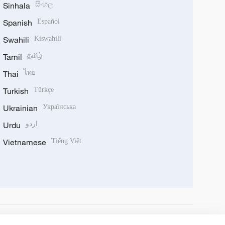
Sinhala
සිංහල
Spanish
Español
Swahili
Kiswahili
Tamil
தமிழ்
Thai
ไทย
Turkish
Türkçe
Ukrainian
Українська
Urdu
اردو
Vietnamese
Tiếng Việt