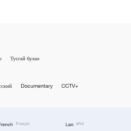
о
Тусгай булан
сский
Documentary
CCTV+
French
Français
Lao
ລາວ