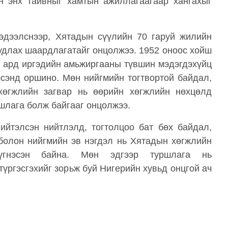
н энх тайвныг хамтын ажиллагаагаар хангахыг
эдээлснээр, Хятадын сүүлийн 70 гаруй жилийн
судлах шаардлагатайг онцолжээ. 1952 оноос хойш
 ард иргэдийн амьжиргааны түвшин мэдэгдэхүйц
сэнд оршино. Мөн нийгмийн тогтвортой байдал,
хөгжлийн загвар нь өөрийн хөгжлийн нөхцөлд
шлага болж байгааг онцолжээ.
ийтэлсэн нийтлэлд, тогтолцоо бат бөх байдал,
 болон нийгмийн эв нэгдэл нь Хятадын хөгжлийн
үгнэсэн байна. Мөн эдгээр туршлага нь
түргэсгэхийг зорьж буй Нигерийн хувьд онцгой ач