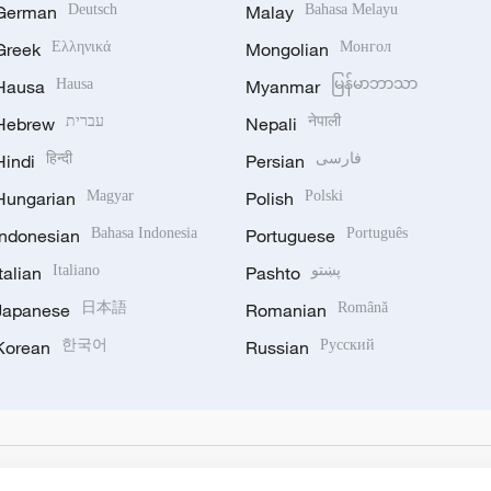
German
Deutsch
Malay
Bahasa Melayu
Greek
Ελληνικά
Mongolian
Монгол
Hausa
Hausa
Myanmar
မြန်မာဘာသာ
Hebrew
עברית
Nepali
नेपाली
Hindi
हिन्दी
Persian
فارسی
Hungarian
Magyar
Polish
Polski
Indonesian
Bahasa Indonesia
Portuguese
Português
Italian
Italiano
Pashto
پښتو
Japanese
日本語
Romanian
Română
Korean
한국어
Russian
Русский