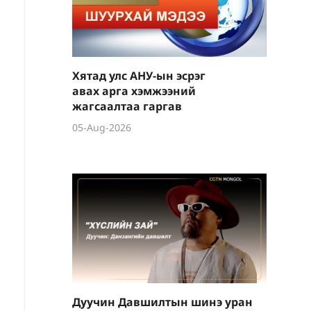
Хятад улс АНУ-ын эсрэг
авах арга хэмжээний
жагсаалтаа гаргав
05-Aug-2026
Дуучин Давшилтын шинэ уран