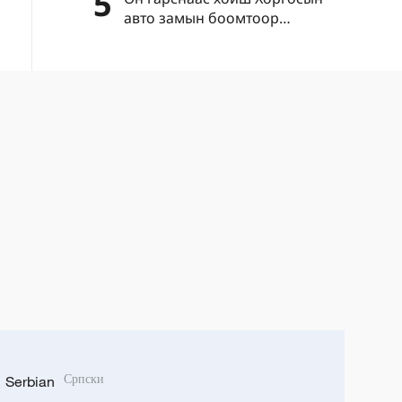
5
авто замын боомтоор
нэвтэрсэн зорчигчдын тоо нэг
сая давлаа
Serbian
Српски