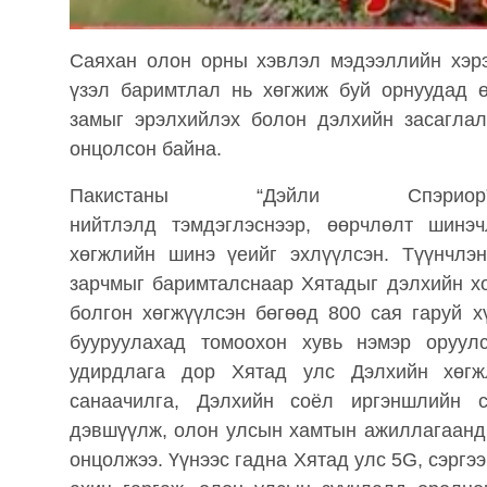
Саяхан олон орны хэвлэл мэдээллийн хэр
үзэл баримтлал нь хөгжиж буй орнуудад 
замыг эрэлхийлэх болон дэлхийн засаглал
онцолсон байна.
Пакистаны “Дэйли Спэр
нийтлэлд тэмдэглэснээр, өөрчлөлт шинэ
хөгжлийн шинэ үеийг эхлүүлсэн. Түүнчлэ
зарчмыг баримталснаар Хятадыг дэлхийн хо
болгон хөгжүүлсэн бөгөөд 800 сая гаруй х
бууруулахад томоохон хувь нэмэр оруу
удирдлага дор Хятад улс Дэлхийн хөгж
санаачилга, Дэлхийн соёл иргэншлийн с
дэвшүүлж, олон улсын хамтын ажиллагаанд 
онцолжээ. Үүнээс гадна Хятад улс 5G, сэргээ