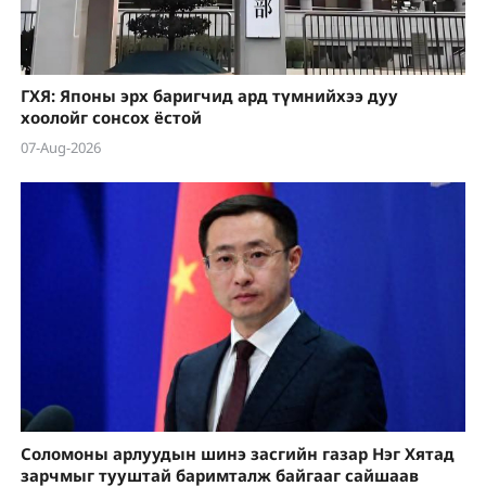
ГХЯ: Японы эрх баригчид ард түмнийхээ дуу
хоолойг сонсох ёстой
07-Aug-2026
Соломоны арлуудын шинэ засгийн газар Нэг Хятад
зарчмыг тууштай баримталж байгааг сайшаав