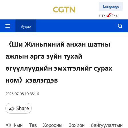
Language
Аудио
《Ши Жиньпиний анхан шатны
ажлын арга зүйн тухай
өгүүллүүдийн эмхтгэлийг сурах
ном》хэвлэгдэв
2026-07-08 10:35:16
Share
ХКН-ын Төв Хорооны Зохион байгуулалтын