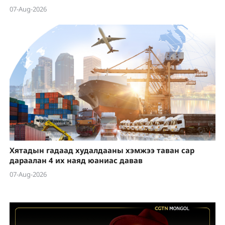
07-Aug-2026
Хятадын гадаад худалдааны хэмжээ таван сар
дараалан 4 их наяд юаниас давав
07-Aug-2026