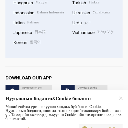
Magyar
Türkçe
Hungarian
Turkish
Bahasa Indonesia
Українська
Indonesian
Ukrainian
Italiano
اردو
Italian
Urdu
日本語
Tiếng Việt
Japanese
Vietnamese
한국어
Korean
DOWNLOAD OUR APP
Нууцлалын бодлого&Cookie бодлого
Манай сайтад үргэлжлүүлэн хандаж буй бол та Cookie,
Нууцлалын бодлого, ашиглалтын нөхцлийг зөвшөөрч байна гэсэн
үг. Та өөрийн хөтчөөр дамжуулан Cookie-ийн тохиргоогоо өөрчлөх
боломжтой.
© China Radio International.CRI. All Rights Reserved. 16A
Shijingshan Road, Beijing, China. 100040