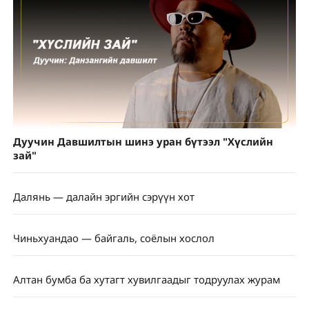
Дуучин Давшилтын шинэ уран бүтээл "Хүслийн
зай"
Далянь — далайн эргийн сэрүүн хот
Чиньхуандао — байгаль, соёлын хослол
Алтан бумба ба хутагт хувилгаадыг тодруулах журам