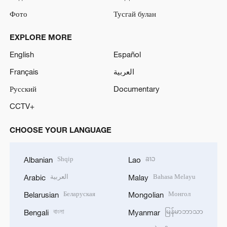
Фото
Тусгай булан
EXPLORE MORE
English
Español
Français
العربية
Русский
Documentary
CCTV+
CHOOSE YOUR LANGUAGE
Shqip
ລາວ
Albanian
Lao
العربية
Bahasa Melayu
Arabic
Malay
Беларуская
Монгол
Belarusian
Mongolian
বাংলা
မြန်မာဘာသာ
Bengali
Myanmar