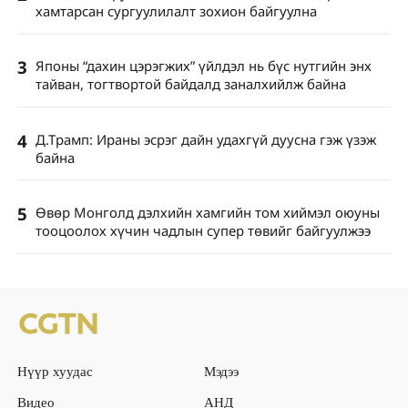
хамтарсан сургуулилалт зохион байгуулна
3
Японы “дахин цэрэгжих” үйлдэл нь бүс нутгийн энх
тайван, тогтвортой байдалд заналхийлж байна
4
Д.Трамп: Ираны эсрэг дайн удахгүй дуусна гэж үзэж
байна
5
Өвөр Монголд дэлхийн хамгийн том хиймэл оюуны
тооцоолох хүчин чадлын супер төвийг байгуулжээ
Нүүр хуудас
Мэдээ
Видео
АНД