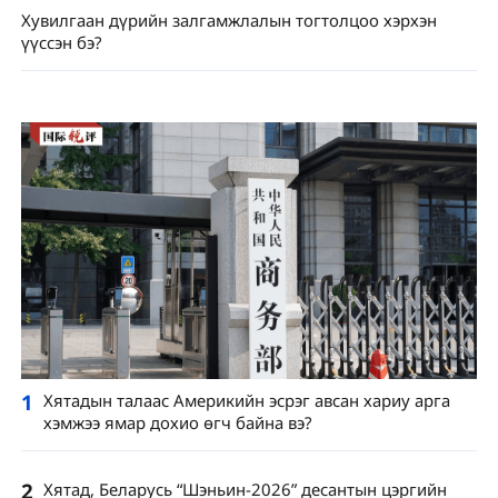
Хувилгаан дүрийн залгамжлалын тогтолцоо хэрхэн
үүссэн бэ?
1
Хятадын талаас Америкийн эсрэг авсан хариу арга
хэмжээ ямар дохио өгч байна вэ?
2
Хятад, Беларусь “Шэньин-2026” десантын цэргийн