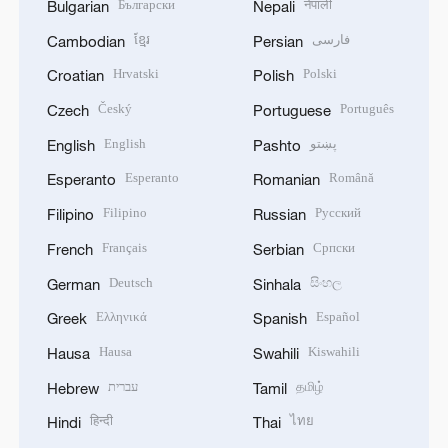
Български
नेपाली
Bulgarian
Nepali
ខ្មែរ
فارسی
Cambodian
Persian
Hrvatski
Polski
Croatian
Polish
Český
Português
Czech
Portuguese
English
پښتو
English
Pashto
Esperanto
Română
Esperanto
Romanian
Filipino
Русский
Filipino
Russian
Français
Српски
French
Serbian
Deutsch
සිංහල
German
Sinhala
Ελληνικά
Español
Greek
Spanish
Hausa
Kiswahili
Hausa
Swahili
עברית
தமிழ்
Hebrew
Tamil
हिन्दी
ไทย
Hindi
Thai