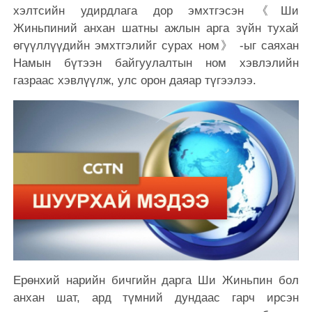
хэлтсийн удирдлага дор эмхтгэсэн《Ши
Жиньпиний анхан шатны ажлын арга зүйн тухай
өгүүллүүдийн эмхтгэлийг сурах ном》 -ыг саяхан
Намын бүтээн байгуулалтын ном хэвлэлийн
газраас хэвлүүлж, улс орон даяар түгээлээ.
Ерөнхий нарийн бичгийн дарга Ши Жиньпин бол
анхан шат, ард түмний дундаас гарч ирсэн