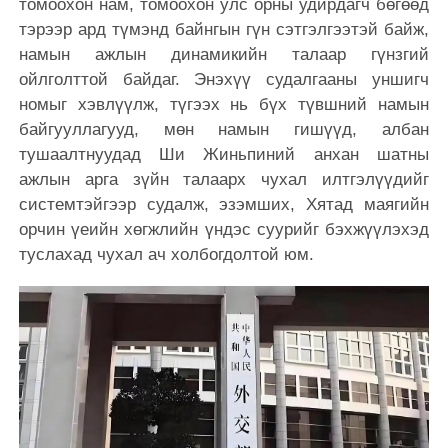
томоохон нам, томоохон улс орны удирдагч бөгөөд
тэрээр ард түмэнд байнгын гүн сэтгэлгээтэй байж,
намын ажлын динамикийн талаар гүнзгий
ойлголттой байдаг. Энэхүү судалгааны уншигч
номыг хэвлүүлж, түгээх нь бүх түвшний намын
байгууллагууд, мөн намын гишүүд, албан
тушаалтнуудад Ши Жиньпиний анхан шатны
ажлын арга зүйн талаарх чухал илтгэлүүдийг
системтэйгээр судалж, эзэмших, Хятад маягийн
орчин үеийн хөгжлийн үндэс суурийг бэхжүүлэхэд
туслахад чухал ач холбогдолтой юм.