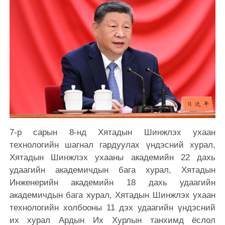
7-р сарын 8-нд Хятадын Шинжлэх ухаан
технологийн шагнал гардуулах үндэсний хурал,
Хятадын Шинжлэх ухааны академийн 22 дахь
удаагийн академичдын бага хурал, Хятадын
Инженерийн академийн 18 дахь удаагийн
академичдын бага хурал, Хятадын Шинжлэх ухаан
технологийн холбооны 11 дэх удаагийн үндэсний
их хурал Ардын Их Хурлын танхимд ёслол