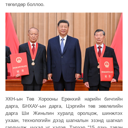
төгөлдөр боллоо.
ХКН-ын Төв Хорооны Ерөнхий нарийн бичгийн
дарга, БНХАУ-ын дарга, Цэргийн төв зөвлөлийн
дарга Ши Жиньпин хуралд оролцож, шинжлэх
ухаан, технологийн дээд шагналын эзэнд шагнал
гардуулж, чухал үг хэлэв. Тэрээр "15 дахь таван