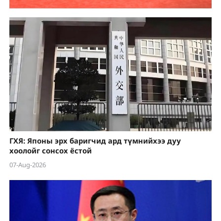
ГХЯ: Японы эрх баригчид ард түмнийхээ дуу
хоолойг сонсох ёстой
07-Aug-2026