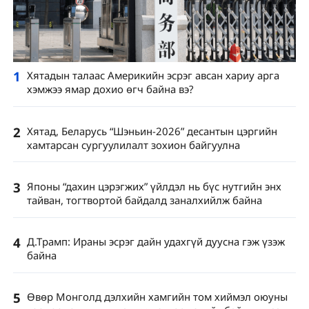
1
Хятадын талаас Америкийн эсрэг авсан хариу арга
хэмжээ ямар дохио өгч байна вэ?
2
Хятад, Беларусь “Шэньин-2026” десантын цэргийн
хамтарсан сургуулилалт зохион байгуулна
3
Японы “дахин цэрэгжих” үйлдэл нь бүс нутгийн энх
тайван, тогтвортой байдалд заналхийлж байна
4
Д.Трамп: Ираны эсрэг дайн удахгүй дуусна гэж үзэж
байна
5
Өвөр Монголд дэлхийн хамгийн том хиймэл оюуны