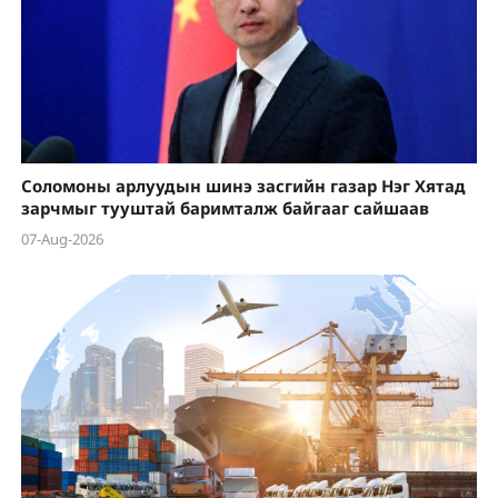
Соломоны арлуудын шинэ засгийн газар Нэг Хятад
зарчмыг тууштай баримталж байгааг сайшаав
07-Aug-2026