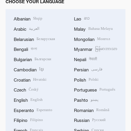
CHOOSE YOUR LANGUAGE
Shqip
ລາວ
Albanian
Lao
العربية
Bahasa Melayu
Arabic
Malay
Беларуская
Монгол
Belarusian
Mongolian
বাংলা
မြန်မာဘာသာ
Bengali
Myanmar
Български
नेपाली
Bulgarian
Nepali
ខ្មែរ
فارسی
Cambodian
Persian
Hrvatski
Polski
Croatian
Polish
Český
Português
Czech
Portuguese
English
پښتو
English
Pashto
Esperanto
Română
Esperanto
Romanian
Filipino
Русский
Filipino
Russian
Français
Српски
French
Serbian