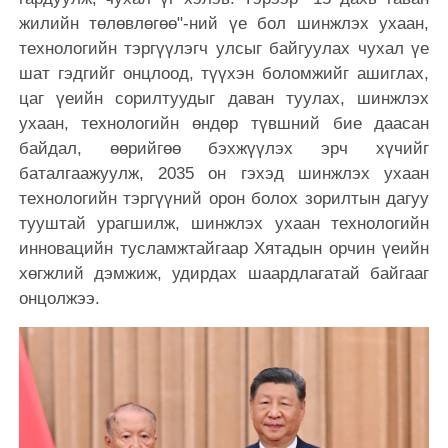
жилийн төлөвлөгөө"-ний үе бол шинжлэх ухаан,
технологийн тэргүүлэгч улсыг байгуулах чухал үе
шат гэдгийг онцлоод, түүхэн боломжийг ашиглах,
цаг үеийн сорилтуудыг даван туулах, шинжлэх
ухаан, технологийн өндөр түвшний бие даасан
байдал, өөрийгөө бэхжүүлэх эрч хүчийг
баталгаажуулж, 2035 он гэхэд шинжлэх ухаан
технологийн тэргүүний орон болох зорилтын дагуу
тууштай урагшилж, шинжлэх ухаан технологийн
инновацийн тусламжтайгаар Хятадын орчин үеийн
хөгжлий дэмжиж, удирдах шаардлагатай байгааг
онцолжээ.