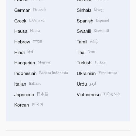
Deutsch
සිංහල
German
Sinhala
Ελληνικά
Español
Greek
Spanish
Hausa
Kiswahili
Hausa
Swahili
עברית
தமிழ்
Hebrew
Tamil
हिन्दी
ไทย
Hindi
Thai
Magyar
Türkçe
Hungarian
Turkish
Bahasa Indonesia
Українська
Indonesian
Ukrainian
Italiano
اردو
Italian
Urdu
日本語
Tiếng Việt
Japanese
Vietnamese
한국어
Korean