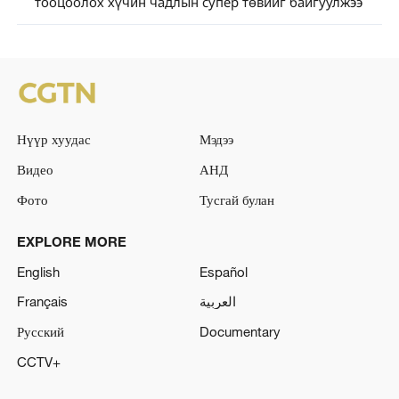
тооцоолох хүчин чадлын супер төвийг байгуулжээ
Нүүр хуудас
Мэдээ
Видео
АНД
Фото
Тусгай булан
EXPLORE MORE
English
Español
Français
العربية
Русский
Documentary
CCTV+