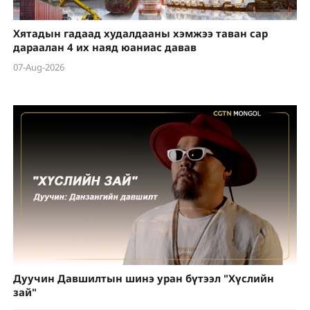
Хятадын гадаад худалдааны хэмжээ таван сар
дараалан 4 их наяд юаниас давав
07-Aug-2026
Дуучин Давшилтын шинэ уран бүтээл "Хүслийн
зай"