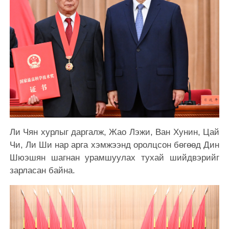
Ли Чян хурлыг даргалж, Жао Лэжи, Ван Хунин, Цай
Чи, Ли Ши нар арга хэмжээнд оролцсон бөгөөд Дин
Шюэшян шагнан урамшуулах тухай шийдвэрийг
зарласан байна.