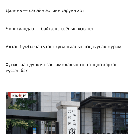
Далянь — далайн эргийн сэрүүн хот
Чиньхуандао — байгаль, соёлын хослол
Алтан бумба ба хутагт хувилгаадыг тодруулах журам
Хувилгаан дүрийн залгамжлалын тогтолцоо хэрхэн
үүссэн бэ?