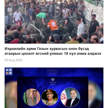
Израилийн арми Газын зурвасын олон бүсэд
агаарын цохилт өгсний улмаас 18 хүн амиа алджээ
03-Aug-2026