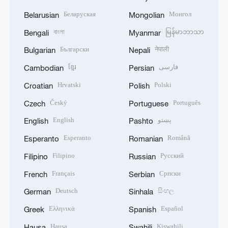
Беларуская
Монгол
Belarusian
Mongolian
বাংলা
မြန်မာဘာသာ
Bengali
Myanmar
Български
नेपाली
Bulgarian
Nepali
ខ្មែរ
فارسی
Cambodian
Persian
Hrvatski
Polski
Croatian
Polish
Český
Português
Czech
Portuguese
English
پښتو
English
Pashto
Esperanto
Română
Esperanto
Romanian
Filipino
Русский
Filipino
Russian
Français
Српски
French
Serbian
Deutsch
සිංහල
German
Sinhala
Ελληνικά
Español
Greek
Spanish
Hausa
Kiswahili
Hausa
Swahili