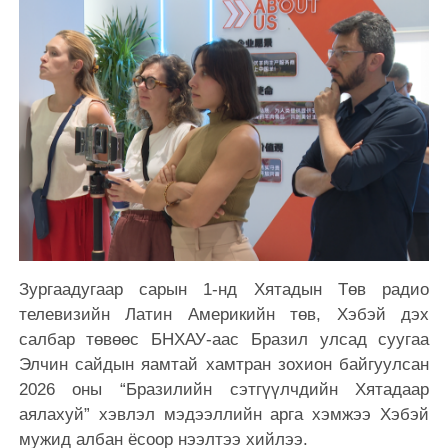
Зургаадугаар сарын 1-нд Хятадын Төв радио
телевизийн Латин Америкийн төв, Хэбэй дэх
салбар төвөөс БНХАУ-аас Бразил улсад суугаа
Элчин сайдын яамтай хамтран зохион байгуулсан
2026 оны “Бразилийн сэтгүүлчдийн Хятадаар
аялахуй” хэвлэл мэдээллийн арга хэмжээ Хэбэй
мужид албан ёсоор нээлтээ хийлээ.