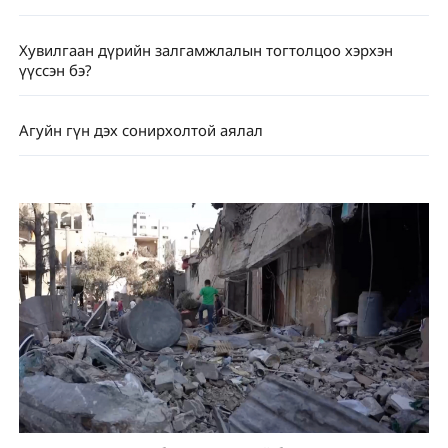
Хувилгаан дүрийн залгамжлалын тогтолцоо хэрхэн
үүссэн бэ?
Агуйн гүн дэх сонирхолтой аялал