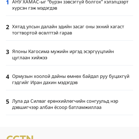
1
АНУ ХАМАС-ыг “бүрэн зэвсэггүй болгох” хэлэлцээрт
хүрсэн гэж мэдэгдэв
2
Хятад улсын далайн эдийн засаг оны эхний хагаст
тогтвортой өсөлттэй гарав
3
Японы Кагосима мужийн иргэд эсэргүүцлийн
цуглаан хийжээ
4
Ормузын хоолой дайны өмнөх байдал руу буцахгүй
гэдгийг Иран дахин мэдэгдэв
5
Лула да Силваг ерөнхийлөгчийн сонгуульд нэр
дэвшигчээр албан ёсоор батламжиллаа