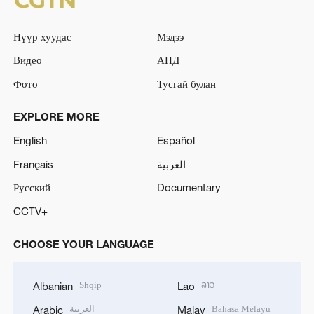
Нүүр хуудас
Мэдээ
Видео
АНД
Фото
Тусгай булан
EXPLORE MORE
English
Español
Français
العربية
Русский
Documentary
CCTV+
CHOOSE YOUR LANGUAGE
Shqip
ລາວ
Albanian
Lao
العربية
Bahasa Melayu
Arabic
Malay