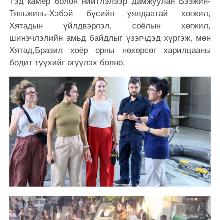
Тэд камер болон нийтлэлээр дамжуулан Бээжин-
Тяньжинь-Хэбэй бүсийн уялдаатай хөгжил,
Хятадын үйлдвэрлэл, соёлын хөгжил,
шинэчлэлийн амьд байдлыг үзэгчдэд хүргэж, мөн
Хятад,Бразил хоёр орны нөхөрсөг харилцааны
бодит түүхийг өгүүлэх болно.