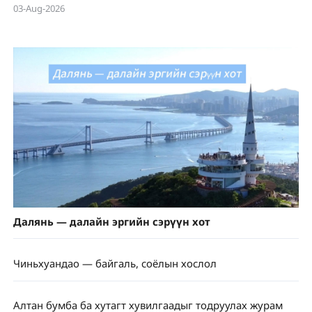
03-Aug-2026
Далянь — далайн эргийн сэрүүн хот
Чиньхуандао — байгаль, соёлын хослол
Алтан бумба ба хутагт хувилгаадыг тодруулах журам