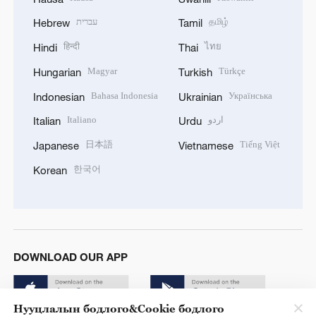
עברית
தமிழ்
Hebrew
Tamil
हिन्दी
ไทย
Hindi
Thai
Magyar
Türkçe
Hungarian
Turkish
Bahasa Indonesia
Українська
Indonesian
Ukrainian
Italiano
اردو
Italian
Urdu
日本語
Tiếng Việt
Japanese
Vietnamese
한국어
Korean
DOWNLOAD OUR APP
Нууцлалын бодлого&Cookie бодлого