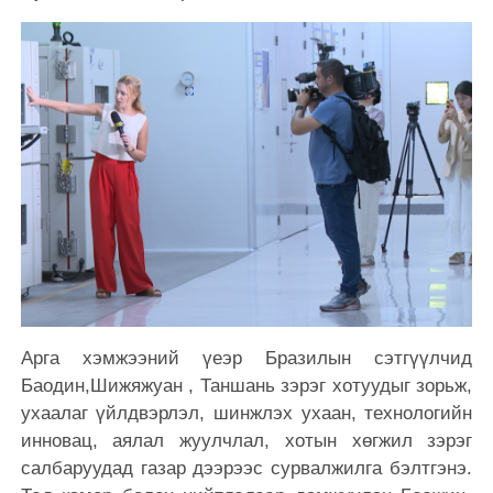
Арга хэмжээний үеэр Бразилын сэтгүүлчид
Баодин,Шижяжуан , Таншань зэрэг хотуудыг зорьж,
ухаалаг үйлдвэрлэл, шинжлэх ухаан, технологийн
инновац, аялал жуулчлал, хотын хөгжил зэрэг
салбаруудад газар дээрээс сурвалжилга бэлтгэнэ.