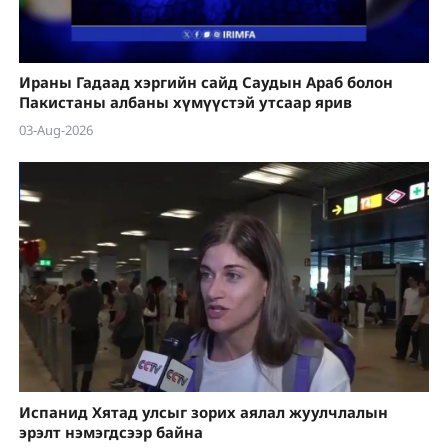
Ираны Гадаад хэргийн сайд Саудын Араб болон
Пакистаны албаны хүмүүстэй утсаар ярив
03-Aug-2026
Испанид Хятад улсыг зорих аялал жуулчлалын
эрэлт нэмэгдсээр байна