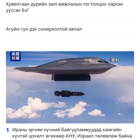
Хувилгаан дүрийн залгамжлалын тогтолцоо хэрхэн
үүссэн бэ?
Агуйн гүн дэх сонирхолтой аялал
1
Ираны эрчим хүчний байгууламжуудад хамгийн
хүчтэй цохилт өгөхөөр АНУ, Израил төлөвлөж байна