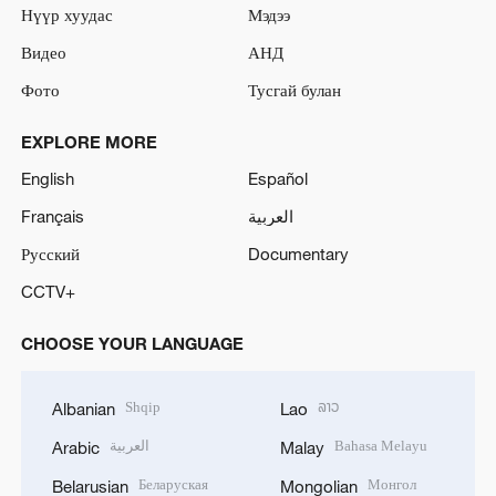
Нүүр хуудас
Мэдээ
Видео
АНД
Фото
Тусгай булан
EXPLORE MORE
English
Español
Français
العربية
Русский
Documentary
CCTV+
CHOOSE YOUR LANGUAGE
Shqip
ລາວ
Albanian
Lao
العربية
Bahasa Melayu
Arabic
Malay
Беларуская
Монгол
Belarusian
Mongolian