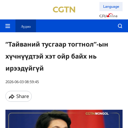
Language
Аудио
“Тайваний тусгаар тогтнол”-ын
хүчнүүдтэй хэт ойр байх нь
ирээдүйгүй
2026-06-03 08:59:45
Share