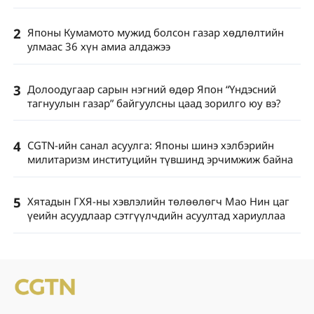
2
Японы Кумамото мужид болсон газар хөдлөлтийн
улмаас 36 хүн амиа алдажээ
3
Долоодугаар сарын нэгний өдөр Япон “Үндэсний
тагнуулын газар” байгуулсны цаад зорилго юу вэ?
4
CGTN-ийн санал асуулга: Японы шинэ хэлбэрийн
милитаризм институцийн түвшинд эрчимжиж байна
5
Хятадын ГХЯ-ны хэвлэлийн төлөөлөгч Мао Нин цаг
үеийн асуудлаар сэтгүүлчдийн асуултад хариуллаа