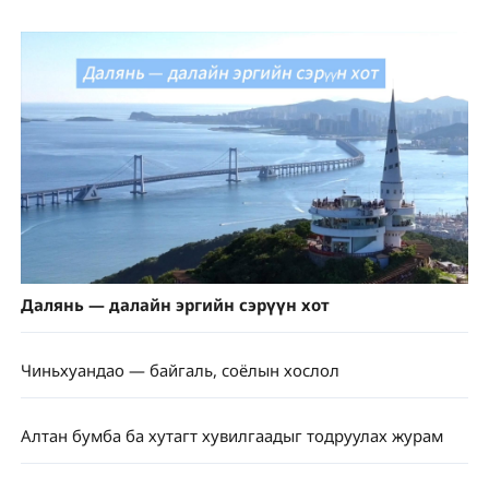
Далянь — далайн эргийн сэрүүн хот
Чиньхуандао — байгаль, соёлын хослол
Алтан бумба ба хутагт хувилгаадыг тодруулах журам