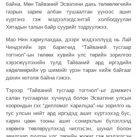
байна. Мөн Тайваний Эсватини дахь төлөөлөгчийн
газрын зарим албан тушаалтан үүнээс ашиг
хүртэнэ гэж мэдээлэгдсэнтэй холбогдуулан
Хятадын талын байр суурийг тодруулжээ.
Мао Нин хариулахдаа, дээрх мэдээллүүд нь Лай
Чиндэгийн эрх баригчид “Тайваний тусгаар
тогтнол”-ын төлөөх хувийн улс төрийн зорилгоо
хэрэгжүүлэхийн тулд Тайваний ард иргэдийн
хөдөлмөрийн үр шимийг үрэн таран хийж байгааг
дахин нотолж байна гэжээ.
Тэрээр “Тайваний тусгаар тогтнол”-ыг дэмжигч
салан тусгаарлах хүчнүүд болон Эсватини улсын
хоорондын гэх “дипломат харилцаа”-ны зорилго нь
тус улсын нийт ард иргэдэд ашиг хүртээхэд бус,
харин цөөн тооны ашиг сонирхлын бүлэглэлд
хөрөнгө төвлөрүүлэхэд чиглэсэн, шунал болон
авилгаар дүүрэн улс төрийн жүжиг гэж мэдэгдсэн