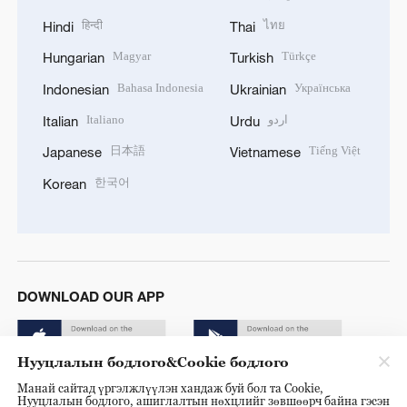
हिन्दी
ไทย
Hindi
Thai
Magyar
Türkçe
Hungarian
Turkish
Bahasa Indonesia
Українська
Indonesian
Ukrainian
Italiano
اردو
Italian
Urdu
日本語
Tiếng Việt
Japanese
Vietnamese
한국어
Korean
DOWNLOAD OUR APP
Нууцлалын бодлого&Cookie бодлого
Манай сайтад үргэлжлүүлэн хандаж буй бол та Cookie,
Нууцлалын бодлого, ашиглалтын нөхцлийг зөвшөөрч байна гэсэн