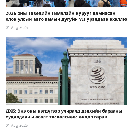
2026 оны Төвөдийн Гималайн нурууг дамнасан
олон улсын авто замын дугуйн VII уралдаан эхэллээ
01-Aug-2026
ДХБ: Энэ оны нэгдүгээр улиралд дэлхийн барааны
худалдааны өсөлт төсөөлснөөс өндөр гарав
01-Aug-2026