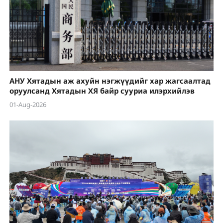
АНУ Хятадын аж ахуйн нэгжүүдийг хар жагсаалтад
оруулсанд Хятадын ХЯ байр сууриа илэрхийлэв
01-Aug-2026