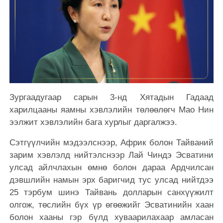
Зургаадугаар сарын 3-нд Хятадын Гадаад
харилцааны яамны хэвлэлийн төлөөлөгч Мао Нин
ээлжит хэвлэлийн бага хурлыг даргалжээ.
Сэтгүүлчийн мэдээлснээр, Африк болон Тайваний
зарим хэвлэлд нийтэлснээр Лай Чиндэ Эсватини
улсад айлчлахын өмнө болон дараа Ардчилсан
дэвшлийн намын эрх баригчид тус улсад нийтдээ
25 тэрбум шинэ Тайвань долларын санхүүжилт
олгож, төслийн бүх үр өгөөжийг Эсватинийн хаан
болон хааны гэр бүлд хуваарилахаар амласан