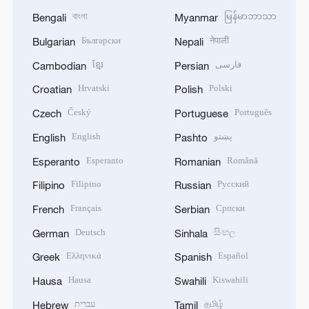
বাংলা
မြန်မာဘာသာ
Bengali
Myanmar
Български
नेपाली
Bulgarian
Nepali
ខ្មែរ
فارسی
Cambodian
Persian
Hrvatski
Polski
Croatian
Polish
Český
Português
Czech
Portuguese
English
پښتو
English
Pashto
Esperanto
Română
Esperanto
Romanian
Filipino
Русский
Filipino
Russian
Français
Српски
French
Serbian
Deutsch
සිංහල
German
Sinhala
Ελληνικά
Español
Greek
Spanish
Hausa
Kiswahili
Hausa
Swahili
עברית
தமிழ்
Hebrew
Tamil