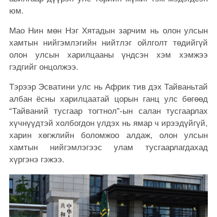
юм.
Мао Нин мөн Нэг Хятадын зарчим нь олон улсын
хамтын нийгэмлэгийн нийтлэг ойлголт төдийгүй
олон улсын харилцааны үндсэн хэм хэмжээ
гэдгийг онцолжээ.
Тэрээр Эсватини улс нь Африк тив дэх Тайваньтай
албан ёсны харилцаатай цорын ганц улс бөгөөд
“Тайваний тусгаар тогтнол”-ын салан тусгаарлах
хүчнүүдтэй холбогдон үлдэх нь ямар ч ирээдүйгүй,
харин хөгжлийн боломжоо алдаж, олон улсын
хамтын нийгэмлэгээс улам тусгаарлагдахад
хүргэнэ гэжээ.