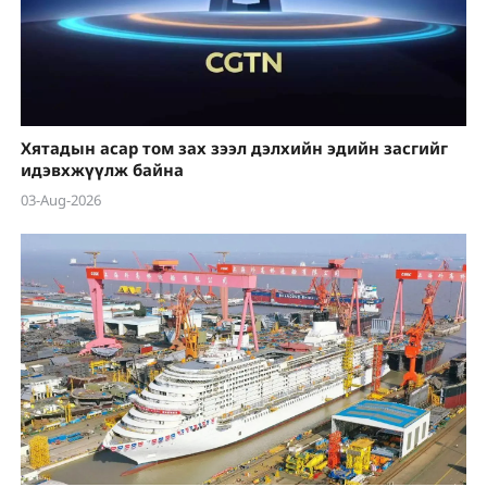
Хятадын асар том зах зээл дэлхийн эдийн засгийг
идэвхжүүлж байна
03-Aug-2026