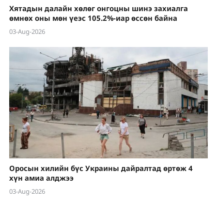
Хятадын далайн хөлөг онгоцны шинэ захиалга
өмнөх оны мөн үеэс 105.2%-иар өссөн байна
03-Aug-2026
Оросын хилийн бүс Украины дайралтад өртөж 4
хүн амиа алджээ
03-Aug-2026