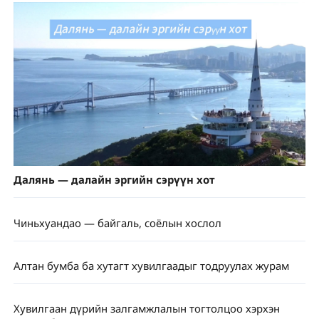
Далянь — далайн эргийн сэрүүн хот
Чиньхуандао — байгаль, соёлын хослол
Алтан бумба ба хутагт хувилгаадыг тодруулах журам
Хувилгаан дүрийн залгамжлалын тогтолцоо хэрхэн