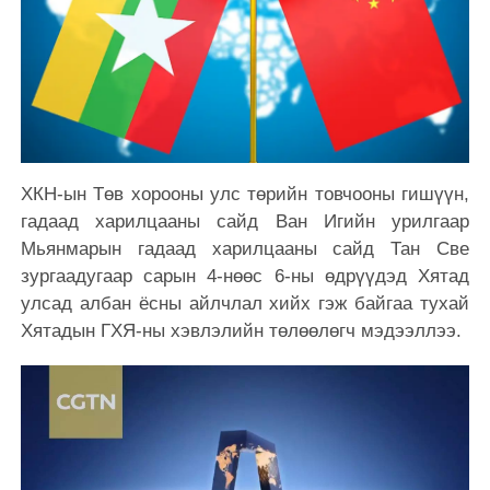
ХКН-ын Төв хорооны улс төрийн товчооны гишүүн,
гадаад харилцааны сайд Ван Игийн урилгаар
Мьянмарын гадаад харилцааны сайд Тан Све
зургаадугаар сарын 4-нөөс 6-ны өдрүүдэд Хятад
улсад албан ёсны айлчлал хийх гэж байгаа тухай
Хятадын ГХЯ-ны хэвлэлийн төлөөлөгч мэдээллээ.