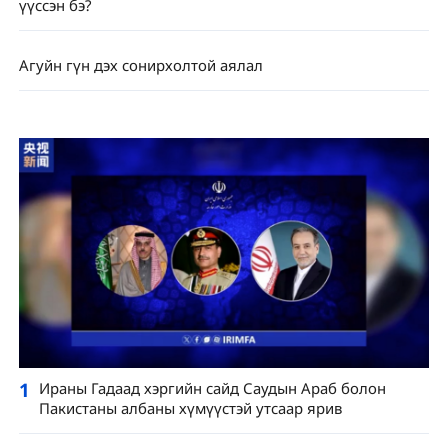
үүссэн бэ?
Агуйн гүн дэх сонирхолтой аялал
1
Ираны Гадаад хэргийн сайд Саудын Араб болон
Пакистаны албаны хүмүүстэй утсаар ярив