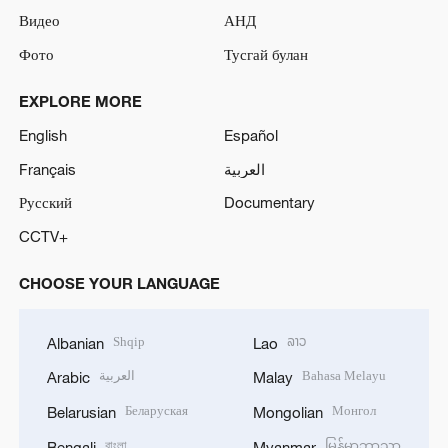
Видео
АНД
Фото
Тусгай булан
EXPLORE MORE
English
Español
Français
العربية
Русский
Documentary
CCTV+
CHOOSE YOUR LANGUAGE
Shqip
ລາວ
Albanian
Lao
العربية
Bahasa Melayu
Arabic
Malay
Беларуская
Монгол
Belarusian
Mongolian
বাংলা
မြန်မာဘာသာ
Bengali
Myanmar