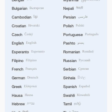
Български
नेपाली
Bulgarian
Nepali
ខ្មែរ
فارسی
Cambodian
Persian
Hrvatski
Polski
Croatian
Polish
Český
Português
Czech
Portuguese
English
پښتو
English
Pashto
Esperanto
Română
Esperanto
Romanian
Filipino
Русский
Filipino
Russian
Français
Српски
French
Serbian
Deutsch
සිංහල
German
Sinhala
Ελληνικά
Español
Greek
Spanish
Hausa
Kiswahili
Hausa
Swahili
עברית
தமிழ்
Hebrew
Tamil