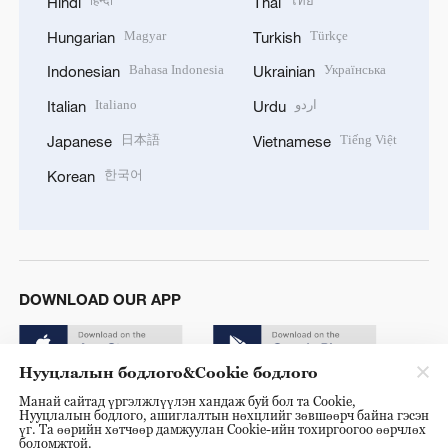
हिन्दी
ไทย
Hindi
Thai
Magyar
Türkçe
Hungarian
Turkish
Bahasa Indonesia
Українська
Indonesian
Ukrainian
Italiano
اردو
Italian
Urdu
日本語
Tiếng Việt
Japanese
Vietnamese
한국어
Korean
DOWNLOAD OUR APP
Нууцлалын бодлого&Cookie бодлого
Манай сайтад үргэлжлүүлэн хандаж буй бол та Cookie,
Нууцлалын бодлого, ашиглалтын нөхцлийг зөвшөөрч байна гэсэн
үг. Та өөрийн хөтчөөр дамжуулан Cookie-ийн тохиргоогоо өөрчлөх
боломжтой.
© China Radio International.CRI. All Rights Reserved. 16A