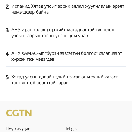
2
Испанид Хятад улсыг зорих аялал жуулчлалын эрэлт
нэмэгдсээр байна
3
АНУ Иран хэлэлцээр хийх магадлалтай тул олон
улсын газрын тосны үнэ огцом унав
4
АНУ ХАМАС-ыг “бүрэн зэвсэггүй болгох” хэлэлцээрт
хүрсэн гэж мэдэгдэв
5
Хятад улсын далайн эдийн засаг оны эхний хагаст
тогтвортой өсөлттэй гарав
Нүүр хуудас
Мэдээ